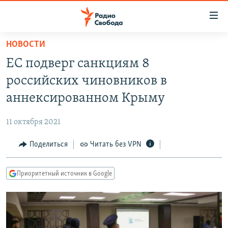
Ссылки
для
упрощенного
НОВОСТИ
ПРОГРАММЫ
доступа
ЕС подверг санкциям 8
ПОДКАСТЫ
Вернуться
российских чиновников в
к
АВТОРСКИЕ ПРОЕКТЫ
аннексированном Крыму
основному
ЦИТАТЫ СВОБОДЫ
содержанию
11 октября 2021
Вернутся
МНЕНИЯ
к
Поделиться
Читать без VPN
КУЛЬТУРА
главной
навигации
IDEL.РЕАЛИИ
Приоритетный источник в Google
Вернутся
КАВКАЗ.РЕАЛИИ
к
СЕВЕР.РЕАЛИИ
поиску
СИБИРЬ.РЕАЛИИ