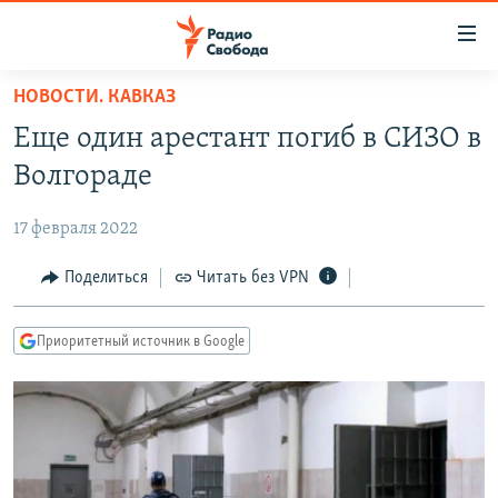
Ссылки
для
упрощенного
НОВОСТИ. КАВКАЗ
ПРОГРАММЫ
доступа
Еще один арестант погиб в СИЗО в
ПОДКАСТЫ
Вернуться
Волгораде
к
АВТОРСКИЕ ПРОЕКТЫ
основному
17 февраля 2022
ЦИТАТЫ СВОБОДЫ
содержанию
Вернутся
МНЕНИЯ
Поделиться
Читать без VPN
к
КУЛЬТУРА
главной
Приоритетный источник в Google
навигации
IDEL.РЕАЛИИ
Вернутся
КАВКАЗ.РЕАЛИИ
к
СЕВЕР.РЕАЛИИ
поиску
СИБИРЬ.РЕАЛИИ