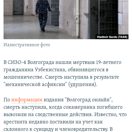
РАСПИСАНИЕ ВЕЩАНИЯ
ПОДПИШИТЕСЬ НА РАССЫЛКУ
СОЦИАЛЬНЫЕ СЕТИ
Иллюстративное фото
В СИЗО-4 Волгограда нашли мертвым 19-летнего
гражданина Узбекистана, обвинявшегося в
Все сайты РСЕ/РС
мошенничестве. Смерть наступила в результате
"механической асфиксии" (удушения).
По
информации
издания "Волгоград онлайн",
смерть наступила, когда сокамерника погибшего
вывозили на следственные действия. Известно, что
арестанта недавно поставили на учет как
склонного к суициду и членовредительству. В