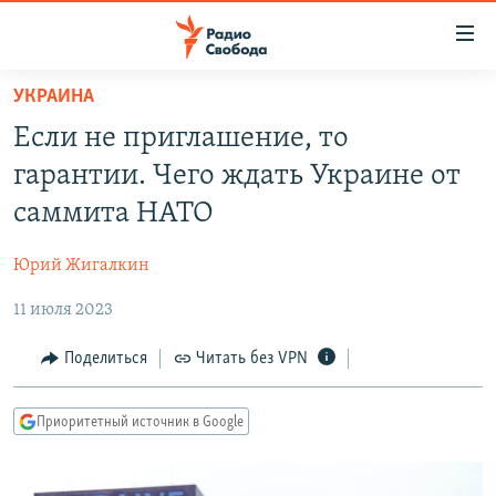
Ссылки
для
упрощенного
УКРАИНА
ПРОГРАММЫ
доступа
Если не приглашение, то
ПОДКАСТЫ
Вернуться
гарантии. Чего ждать Украине от
к
АВТОРСКИЕ ПРОЕКТЫ
саммита НАТО
основному
ЦИТАТЫ СВОБОДЫ
содержанию
Юрий Жигалкин
Вернутся
МНЕНИЯ
к
11 июля 2023
КУЛЬТУРА
главной
навигации
IDEL.РЕАЛИИ
Поделиться
Читать без VPN
Вернутся
КАВКАЗ.РЕАЛИИ
к
Приоритетный источник в Google
СЕВЕР.РЕАЛИИ
поиску
СИБИРЬ.РЕАЛИИ