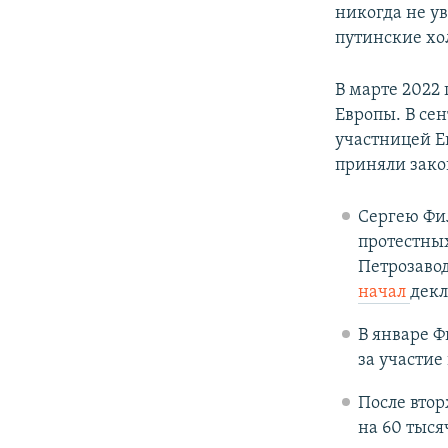
никогда не у
путинские хо
В марте 2022
Европы. В сен
участницей Е
приняли зако
Сергею Фил
протестных
Петрозавод
начал
декл
В январе 
за участие
После вто
на 60 тыся