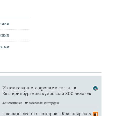
яндии
яндии
юрами