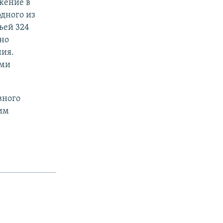
жение в
дного из
ьей 324
но
ния.
ыми
вного
им