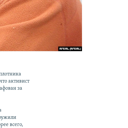
 плотника
 что активист
афован за
в
аружили
рее всего,