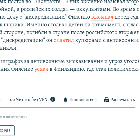
х постов во "ВКонтакте". В них Филенко называл втор
йной, а российских солдат — оккупантами. Во время о
по делу о "дискредитации" Филенко
высыпал
перед суд
 шарика. Именно столько детей на тот момент, соглас
 стороне, погибли в стране после российского вторже
 "дискредитацию" он
оплатил
купюрами с антивоенн
ниями.
 штрафов за антивоенные высказывания и угроз уголо
ания Филенко
уехал
в Финляндию, где стал политическ
ся
Читать без VPN
Подпишитесь
Распечатать
е в категориях
орода