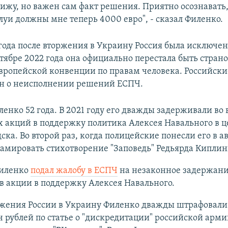
вижу, но важен сам факт решения. Приятно осознавать,
луи должны мне теперь 4000 евро", - сказал Филенко.
 года после вторжения в Украину Россия была исключен
тябре 2022 года она официально перестала быть стран
вропейской конвенции по правам человека. Российски
н о неисполнении решений ЕСПЧ.
енко 52 года. В 2021 году его дважды задерживали во
 акций в поддержку политика Алексея Навального в ц
ска. Во второй раз, когда полицейские понесли его в ав
амировать стихотворение "Заповедь" Редьярда Киплин
Филенко
подал жалобу в ЕСПЧ
на незаконное задержани
 в акции в поддержку Алексея Навального.
ржения России в Украину Филенко дважды штрафовал
ч рублей по статье о "дискредитации" российской арми