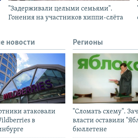
"Задерживали целыми семьями".
Гонения на участников хиппи-слёта
е новости
Регионы
отники атаковали
"Сломать схему". За
ildberries в
власти оставили "Ябл
инбурге
бюллетене