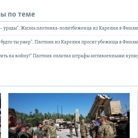
ы по теме
е – уроды". Жизнь плотника-политбеженца из Карелии в Финл
, будто ты умер". Плотник из Карелии просит убежища в Финл
тить на войну!" Плотник оплатил штрафы антивоенными куп