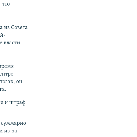
 что
а из Совета
ой-
е власти
 время
ентре
тозак, он
га.
е и штраф
и суммарно
и из-за