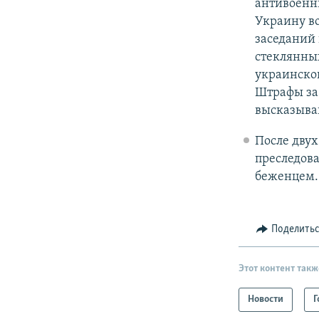
антивоенны
Украину во
заседаний 
стеклянных
украинской
Штрафы за
высказыва
После двух
преследов
беженцем.
Поделить
Этот контент такж
Новости
Г