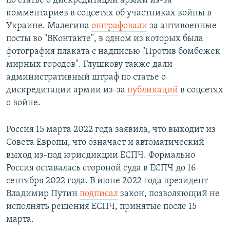
по статье о дискредитации армии из-за
комментариев в соцсетях об участниках войны в
Украине. Малегина
оштрафовали
за антивоенные
посты во "ВКонтакте", в одном из которых была
фотография плаката с надписью "Против бомбежек
мирных городов". Глушкову также дали
административный штраф по статье о
дискредитации армии из-за
публикаций
в соцсетях
о войне.
Россия 15 марта 2022 года заявила, что выходит из
Совета Европы, что означает и автоматический
выход из-под юрисдикции ЕСПЧ. Формально
Россия оставалась стороной суда в ЕСПЧ до 16
сентября 2022 года. В июне 2022 года президент
Владимир Путин
подписал
закон, позволяющий не
исполнять решения ЕСПЧ, принятые после 15
марта.