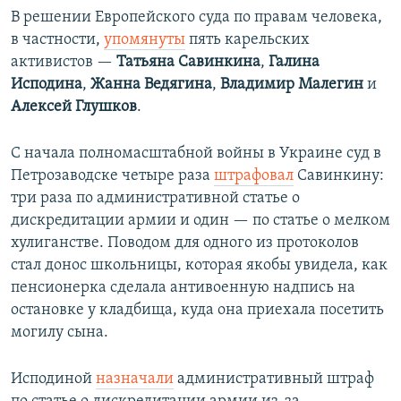
В решении Европейского суда по правам человека,
в частности,
упомянуты
пять карельских
активистов —
Татьяна Савинкина
,
Галина
Исподина
,
Жанна Ведягина
,
Владимир Малегин
и
Алексей Глушков
.
С начала полномасштабной войны в Украине суд в
Петрозаводске четыре раза
штрафовал
Савинкину:
три раза по административной статье о
дискредитации армии и один — по статье о мелком
хулиганстве. Поводом для одного из протоколов
стал донос школьницы, которая якобы увидела, как
пенсионерка сделала антивоенную надпись на
остановке у кладбища, куда она приехала посетить
могилу сына.
Исподиной
назначали
административный штраф