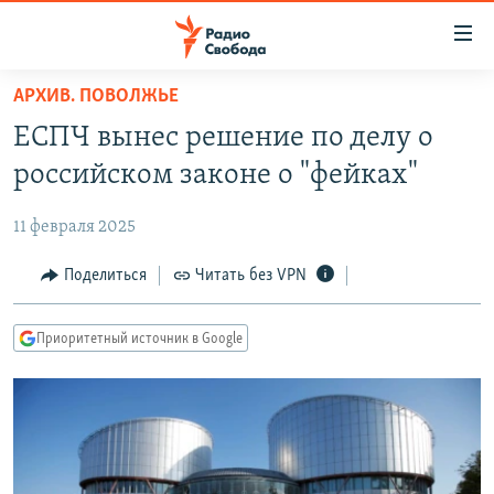
Ссылки
для
упрощенного
АРХИВ. ПОВОЛЖЬЕ
ПРОГРАММЫ
доступа
ЕСПЧ вынес решение по делу о
ПОДКАСТЫ
Вернуться
российском законе о "фейках"
к
АВТОРСКИЕ ПРОЕКТЫ
основному
11 февраля 2025
ЦИТАТЫ СВОБОДЫ
содержанию
Вернутся
МНЕНИЯ
Поделиться
Читать без VPN
к
КУЛЬТУРА
главной
Приоритетный источник в Google
навигации
IDEL.РЕАЛИИ
Вернутся
КАВКАЗ.РЕАЛИИ
к
СЕВЕР.РЕАЛИИ
поиску
СИБИРЬ.РЕАЛИИ