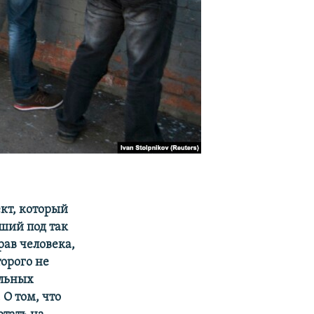
кт, который
ший под так
ав человека,
орого не
альных
О том, что