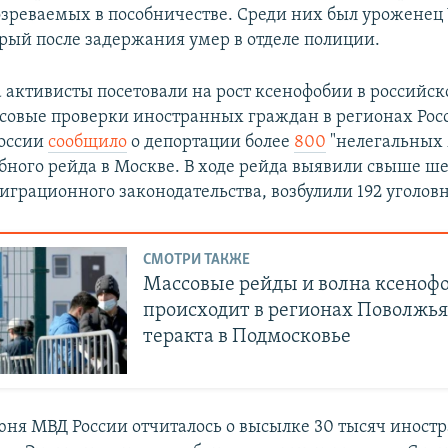
зреваемых в пособничестве. Среди них был уроженец
орый после задержания умер в отделе полиции.
а активисты посетовали на рост ксенофобии в российск
совые проверки иностранных граждан в регионах Росс
России
сообщило
о депортации более
800
"нелегальных 
бного рейда в Москве. В ходе рейда выявили свыше ше
грационного законодательства, возбулили 192 уголовн
СМОТРИ ТАКЖЕ
Массовые рейды и волна ксенофо
происходит в регионах Поволжья
теракта в Подмосковье
юня МВД России отчиталось о высылке 30 тысяч иностр