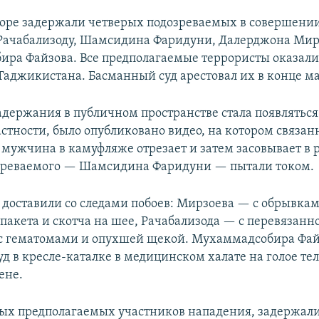
оре задержали четверых подозреваемых в совершени
Рачабализоду, Шамсидина Фаридуни, Далерджона Мир
ра Файзова. Все предполагаемые террористы оказали
аджикистана. Басманный суд арестовал их в конце ма
задержания в публичном пространстве стала появлять
астности, было опубликовано видео, на котором связа
мужчина в камуфляже отрезает и затем засовывает в ро
зреваемого — Шамсидина Фаридуни — пытали током.
 доставили со следами побоев: Мирзоева — с обрывка
пакета и скотча на шее, Рачабализода — с перевязанн
с гематомами и опухшей щекой. Мухаммадсобира Фай
уд в кресле-каталке в медицинском халате на голое тел
ене.
ых предполагаемых участников нападения, задержал