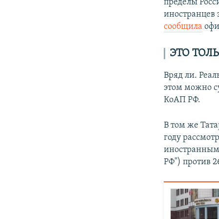
пределы Росси
иностранцев з
сообщила
офи
ЭТО ТОЛЬ
Вряд ли. Реа
этом можно с
КоАП РФ.
В том же Тата
году рассмотр
иностранным 
РФ") против 26