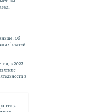
 тысячам
азад,
аньше. Об
ских" статей
нта, в 2023
ствление
ятельности в
рантов.