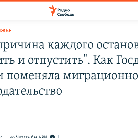
ЛЖЬЕ
 причина каждого останов
ть и отпустить". Как Гос
и поменяла миграционно
одательство
ся
Читать без VPN