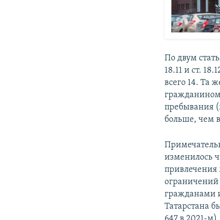
По двум стат
18.11 и ст. 18
всего 14. Та 
гражданином 
пребывания (п
больше, чем в
Примечательн
изменилось ч
привлечения 
ограничений 
гражданами и 
Татарстана бы
647 в 2021-м).