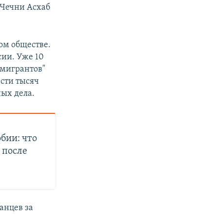
 Чечни Асхаб
ом обществе.
ии. Уже 10
мигрантов"
сти тысяч
ых дела.
бии: что
 после
анцев за