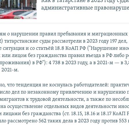
Как в Татарстане в 2023 году суди
административные правонаруш
ьям о нарушении правил пребывания и миграционных п
.12) татарстанские суды рассмотрели в 2023 году 197 дел,
же ситуация и со статьёй 18.8 КоАП РФ ("Нарушение и
или лицом без гражданства правил въезда в РФ либо 
роживания) в РФ"): 4 738 в 2023 году, а в 2021-м — в 3,
 2021-м.
о, что тенденция не коснулась работодателей: практи
исло дел по незаконному привлечению и нарушению 
мигрантов к трудовой деятельности, а также по несо
на осуществление отдельных видов деятельности ин
лицами без гражданства (ст. 18.15, 18.16 и 18.17 КоАП Р
ло рассмотрено 562 таких дела в 2023 году против 553 