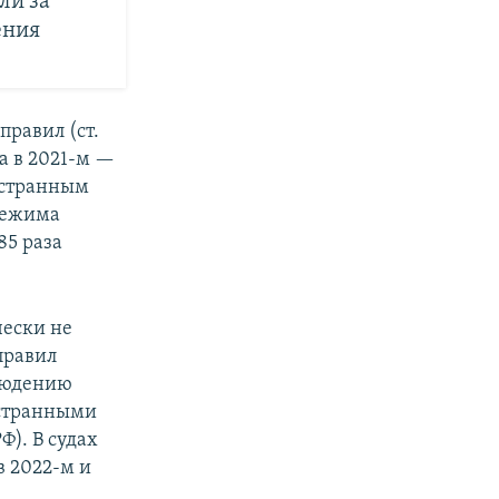
ли за
ения
равил (ст.
 а в 2021-м —
ностранным
режима
85 раза
чески не
правил
блюдению
остранными
Ф). В судах
в 2022-м и