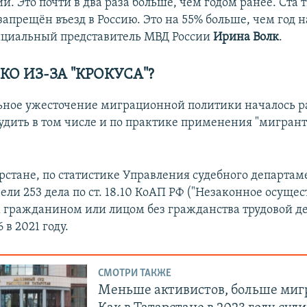
и. Это почти в два раза больше, чем годом ранее. Ста
апрещён въезд в Россию. Это на 55% больше, чем год н
циальный представитель МВД России
Ирина Волк
.
КО ИЗ-ЗА "КРОКУСА"?
льное ужесточение миграционной политики началось р
удить в том числе и по практике применения "мигрант
рстане, по статистике Управления судебного департаме
ели 253 дела по ст. 18.10 КоАП РФ ("Незаконное осуще
гражданином или лицом без гражданства трудовой де
 в 2021 году.
СМОТРИ ТАКЖЕ
Меньше активистов, больше миг