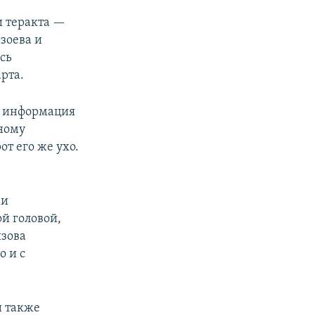
и теракта —
зоева и
сь
рта.
ся информация
нному
т его же ухо.
ми
ой головой,
зова
о и с
и также