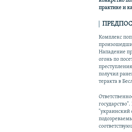
конкретно по
практике и ка
ПРЕДПО
Комплекс поп
произошедший
Нападение пр
огонь по посе
преступления 
получил ране
теракта в Бес
Ответственнос
государство".
"украинский 
подозреваемы
соответствую