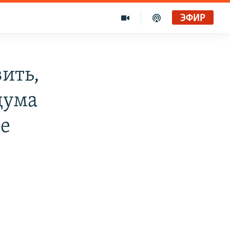
ЭФИР
ить,
дума
е