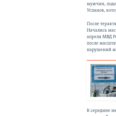
мужчин, подо
Успанов, кот
После теракт
Начались мас
апреля МВД 
после масшта
нарушений ми
К середине и