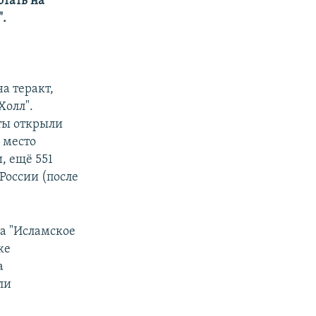
отать на
".
а теракт,
Холл".
ты открыли
и место
, ещё 551
России (после
ка "Исламское
ке
а
ли