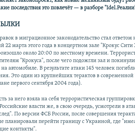
меняет законопроект, как новые механизмы будут раб
кие последствия это повлечёт — в разборе "Idel.Реалии
СЫЛКИ
равок в миграционное законодательство стал ответом н
 22 марта этого года в концертном зале "Крокус Сити 
оизошло около 20:00 по местному времени. Террорис
тителям "Крокуса", после чего подожгли зал и покинул
на автомобиле. В результате атаки 145 человек погибли
ния. Это один из крупнейших терактов в современной 
лане первого сентября 2004 года).
ть за него взяла на себя террористическая группиров
 Российские власти же, в свою очередь, усмотрели в ата
след". По версии ФСБ России, после совершения теракт
е планировали перейти границу с Украиной, где "име
щие контакты".