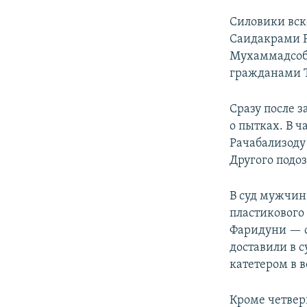
Силовики вск
Саидакрами 
Мухаммадсоби
гражданами Т
Сразу после 
о пытках. В ч
Рачабализоду 
Другого подо
В суд мужчин
пластикового 
Фаридуни — 
доставили в с
катетером в в
Кроме четвер