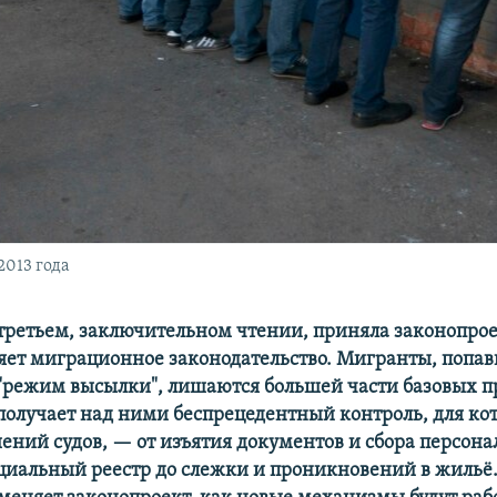
2013 года
 третьем, заключительном чтении, приняла законопрое
яет миграционное законодательство. Мигранты, попав
режим высылки", лишаются большей части базовых пр
получает над ними беспрецедентный контроль, для кот
шений судов, — от изъятия документов и сбора персон
циальный реестр до слежки и проникновений в жильё. 