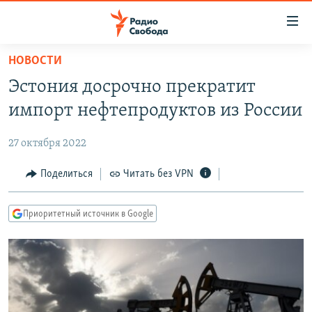
Ссылки
для
упрощенного
НОВОСТИ
ПРОГРАММЫ
доступа
Эстония досрочно прекратит
ПОДКАСТЫ
Вернуться
импорт нефтепродуктов из России
к
АВТОРСКИЕ ПРОЕКТЫ
основному
27 октября 2022
ЦИТАТЫ СВОБОДЫ
содержанию
Вернутся
МНЕНИЯ
Поделиться
Читать без VPN
к
КУЛЬТУРА
главной
Приоритетный источник в Google
навигации
IDEL.РЕАЛИИ
Вернутся
КАВКАЗ.РЕАЛИИ
к
СЕВЕР.РЕАЛИИ
поиску
СИБИРЬ.РЕАЛИИ