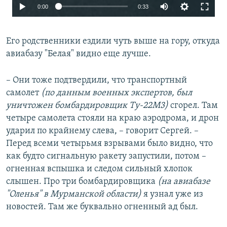
Auto
0:00
0:33
240p
Его родственники ездили чуть выше на гору, откуда
360p
авиабазу "Белая" видно еще лучше.
480p
720p
– Они тоже подтвердили, что транспортный
самолет
(по данным военных экспертов, был
уничтожен бомбардировщик Ту-22М3)
сгорел. Там
четыре самолета стояли на краю аэродрома, и дрон
ударил по крайнему слева, – говорит Сергей. –
Перед всеми четырьмя взрывами было видно, что
как будто сигнальную ракету запустили, потом –
огненная вспышка и следом сильный хлопок
слышен. Про три бомбардировщика
(на авиабазе
Auto
240p
360p
480p
"Оленья" в Мурманской области)
я узнал уже из
новостей. Там же буквально огненный ад был.
720p