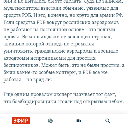
они и не пытались бы это сделать! Судя по записям,
мультикоптеры взлетали обычные, уязвимые для
средств РЭБ. И это, конечно, не круто для армии РФ.
Если средства РЭБ вокруг российских аэродромов
не работают на постоянной основе – это полный
провал. Во многих даже не воюющих странах,
авиацию которой отнюдь не стремятся
уничтожить, гражданские аэродромы и военные
аэродромы непроницаемы для простых
беспилотников. Может быть, это не были простые, а
были какие-то особые коптеры, и РЭБ все же
работал – но вряд ли.
Еще одним провалом эксперт называет тот факт,
что бомбардировщики стояли под открытым небом.
– Укрытие для самолетов – это же база. Даже в
ЭФИР
далеком тылу, как Сибирь. И в Беларуси была такая