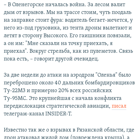
– В Оленегорске началась война. За лесом валит
дым от взрывов. Мы на трассе стоим, чуть поодаль
на заправке стоит фура: водитель бегает-мечется, у
него из-под грузовика, из тента дроны вылетают и
летят в сторону Высокого. Его гаишники повязали,
а он им: "Мне сказали на точку приехать, я
приехал". Вокруг стрельба, как из пулеметов. Связь
пока есть, – говорит другой очевидец.
За две недели до атаки на аэродром "Оленья" было
переброшено около 40 дальних бомбардировщиков
Ту-22М3 и примерно 20% всех российских
Ту-95МС. Это крупнейшая с начала конфликта
передислокация стратегической авиации,
писал
телеграм-канал INSIDER-T.
Известно так же о взрывах в Рязанской области, где
дрон атаковал жилой дом (повреждена крыша), а