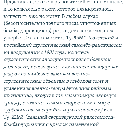
Представьте, что теперь носителей станет меньше,
и то количество ракет, которое планировалось,
выпустить уже не могут. В любом случае
(безотносительно точного числа уничтоженных
бомбардировщиков) речь идет о колоссальном
ущербе. Тех же самолетов Ту-95МС
(советский и
российский стратегический самолёт-ракетоносец
на вооружении с 1981 года; носитель
стратегических авиационных ракет большой
дальности, используется для нанесения ядерных
ударов по наиболее важным военно-
стратегическим объектам в глубоком тылу и
удаленным военно-географическим районам
противника; входит в так называемую ядерную
триаду; считается самым скоростным в мире
турбовинтовым серийным ракетоносцем)
или
Ту-22М3
(дальний сверхзвуковой ракетоносец-
бомбардировщик с крылом изменяемой