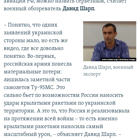
авиации РФ, можно назвать серьезным, считает
военный обозреватель
Давид Шарп
.
– Понятно, что одних
заявлений украинской
стороны мало, но есть же
видео, где все довольно
понятно. Во-первых,
российская армия понесла
Давид Шарп, военный
материальные потери:
эксперт
лишилась заметной части
самолетов Ту-95МС. Это
сильно бьет по возможностям России наносить
удары крылатыми ракетами по украинской
территории. А это то, что Россия и реализовывала
на протяжении всей войны – то есть именно
крылатыми ракетами наносила самый
масштабный урон, – объясняет Давид Шарп. –