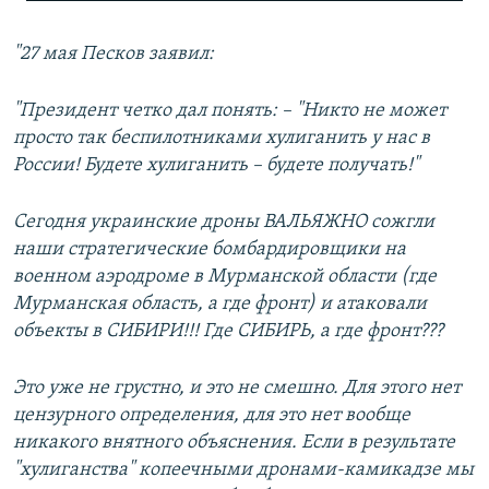
240p
"27 мая Песков заявил:
360p
480p
"Президент четко дал понять: – "Никто не может
720p
просто так беспилотниками хулиганить у нас в
России! Будете хулиганить – будете получать!"
Сегодня украинские дроны ВАЛЬЯЖНО сожгли
Auto
240p
360p
480p
наши стратегические бомбардировщики на
военном аэродроме в Мурманской области (где
720p
Мурманская область, а где фронт) и атаковали
объекты в СИБИРИ!!! Где СИБИРЬ, а где фронт???
Это уже не грустно, и это не смешно. Для этого нет
цензурного определения, для это нет вообще
никакого внятного объяснения. Если в результате
"хулиганства" копеечными дронами-камикадзе мы