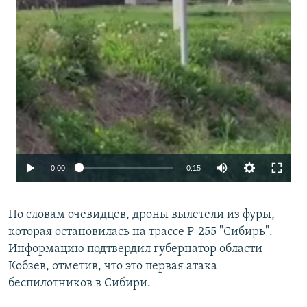
Auto
0:00
0:15
240p
По словам очевидцев, дроны вылетели из фуры,
360p
которая остановилась на трассе Р-255 "Сибирь".
480p
Информацию подтвердил губернатор области
720p
Кобзев, отметив, что это первая атака
беспилотников в Сибири.
1080p