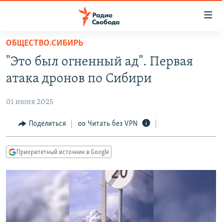
Ссылки
для
упрощенного
ОБЩЕСТВО.СИБИРЬ
ПРОГРАММЫ
доступа
"Это был огненный ад". Первая
ПОДКАСТЫ
Вернуться
атака дронов по Сибири
к
АВТОРСКИЕ ПРОЕКТЫ
основному
01 июня 2025
ЦИТАТЫ СВОБОДЫ
содержанию
Вернутся
МНЕНИЯ
Поделиться
Читать без VPN
к
КУЛЬТУРА
главной
Приоритетный источник в Google
навигации
IDEL.РЕАЛИИ
Вернутся
КАВКАЗ.РЕАЛИИ
к
СЕВЕР.РЕАЛИИ
поиску
СИБИРЬ.РЕАЛИИ