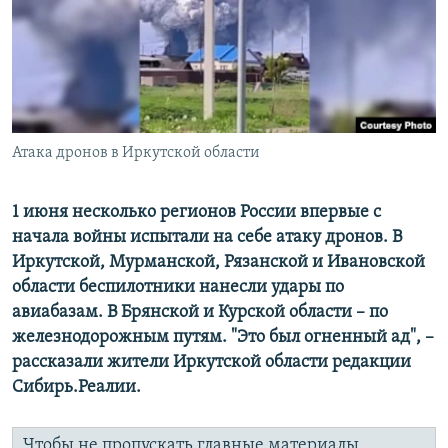
РАСПИСАНИЕ ВЕЩАНИЯ
ПОДПИШИТЕСЬ НА РАССЫЛКУ
СОЦИАЛЬНЫЕ СЕТИ
Атака дронов в Иркутской области
1 июня несколько регионов России впервые с
начала войны испытали на себе атаку дронов. В
Все сайты РСЕ/РС
Иркутской, Мурманской, Рязанской и Ивановской
области беспилотники нанесли удары по
авиабазам. В Брянской и Курской области – по
железнодорожным путям. "Это был огненный ад", –
рассказали жители Иркутской области редакции
Сибирь.Реалии.
Чтобы не пропускать главные материалы