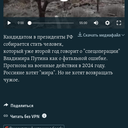
РАСПИСАНИЕ ВЕЩАНИЯ
ПОДПИШИТЕСЬ НА РАССЫЛКУ
Auto
0:00
55:00
СОЦИАЛЬНЫЕ СЕТИ
240p
Скачать медиафайл
Кандидатом в президенты РФ
360p
собирается стать человек,
который уже второй год говорит о "спецоперации"
480p
Auto
240p
360p
480p
Владимира Путина как о фатальной ошибке.
720p
Прогнозы на военные действия в 2024 году.
720p
1080p
Все сайты РСЕ/РС
1080p
Россияне хотят "мира". Но не хотят возвращать
чужое.
Поделиться
Читать без VPN