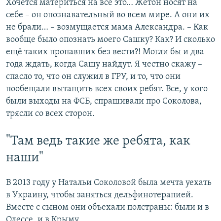
Хочется материться на всё это… Жетон носят на
себе – он опознавательный во всем мире. А они их
не брали… – возмущается мама Александра. – Как
вообще было опознать моего Сашку? Как? И сколько
ещё таких пропавших без вести?! Могли бы и два
года ждать, когда Сашу найдут. Я честно скажу –
спасло то, что он служил в ГРУ, и то, что они
пообещали вытащить всех своих ребят. Все, у кого
были выходы на ФСБ, спрашивали про Соколова,
трясли со всех сторон.
"Там ведь такие же ребята, как
наши"
В 2013 году у Натальи Соколовой была мечта уехать
в Украину, чтобы заняться дельфинотерапией.
Вместе с сыном они объехали полстраны: были и в
Одессе, и в Крыму.