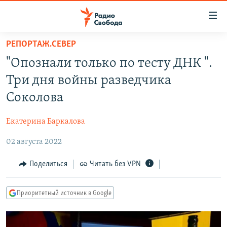
Ссылки
для
упрощенного
РЕПОРТАЖ.СЕВЕР
ПРОГРАММЫ
доступа
"Опознали только по тесту ДНК ".
ПОДКАСТЫ
Вернуться
Три дня войны разведчика
к
АВТОРСКИЕ ПРОЕКТЫ
Соколова
основному
ЦИТАТЫ СВОБОДЫ
содержанию
Екатерина Баркалова
Вернутся
МНЕНИЯ
к
02 августа 2022
КУЛЬТУРА
главной
навигации
IDEL.РЕАЛИИ
Поделиться
Читать без VPN
Вернутся
КАВКАЗ.РЕАЛИИ
к
Приоритетный источник в Google
СЕВЕР.РЕАЛИИ
поиску
СИБИРЬ.РЕАЛИИ