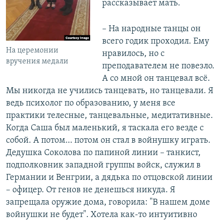
рассказывает мать.
– На народные танцы он
всего годик проходил. Ему
На церемонии
нравилось, но с
вручения медали
преподавателем не повезло.
А со мной он танцевал всё.
Мы никогда не учились танцевать, но танцевали. Я
ведь психолог по образованию, у меня все
практики телесные, танцевальные, медитативные.
Когда Саша был маленький, я таскала его везде с
собой. А потом… потом он стал в войнушку играть.
Дедушка Соколова по папиной линии – танкист,
подполковник западной группы войск, служил в
Германии и Венгрии, а дядька по отцовской линии
– офицер. От генов не денешься никуда. Я
запрещала оружие дома, говорила: "В нашем доме
войнушки не будет". Хотела как-то интуитивно