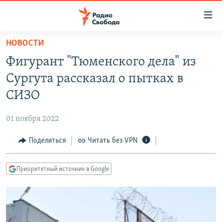
Ссылки
для
упрощенного
НОВОСТИ
ПРОГРАММЫ
доступа
Фигурант "Тюменского дела" из
ПОДКАСТЫ
Вернуться
Сургута рассказал о пытках в
к
АВТОРСКИЕ ПРОЕКТЫ
СИЗО
основному
ЦИТАТЫ СВОБОДЫ
содержанию
01 ноября 2022
Вернутся
МНЕНИЯ
к
Поделиться
Читать без VPN
КУЛЬТУРА
главной
навигации
IDEL.РЕАЛИИ
Приоритетный источник в Google
Вернутся
КАВКАЗ.РЕАЛИИ
к
СЕВЕР.РЕАЛИИ
поиску
СИБИРЬ.РЕАЛИИ