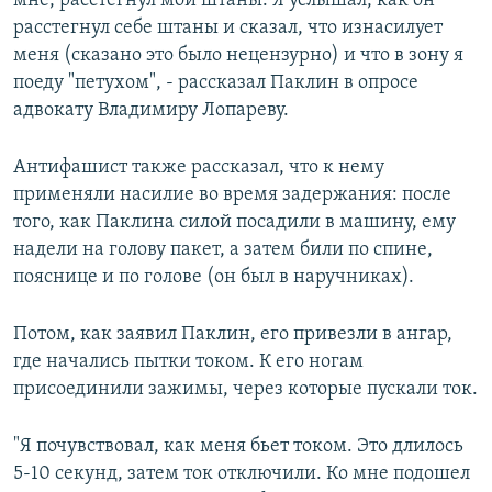
мне, расстегнул мои штаны. Я услышал, как он
расстегнул себе штаны и сказал, что изнасилует
меня (сказано это было нецензурно) и что в зону я
поеду "петухом", - рассказал Паклин в опросе
адвокату Владимиру Лопареву.
Антифашист также рассказал, что к нему
применяли насилие во время задержания: после
того, как Паклина силой посадили в машину, ему
надели на голову пакет, а затем били по спине,
пояснице и по голове (он был в наручниках).
Потом, как заявил Паклин, его привезли в ангар,
где начались пытки током. К его ногам
присоединили зажимы, через которые пускали ток.
"Я почувствовал, как меня бьет током. Это длилось
5-10 секунд, затем ток отключили. Ко мне подошел