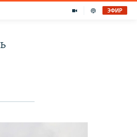
ЭФИР
ь