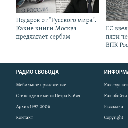
Подарок от "Русского мира".
Какие книги Москва
ЕС вве
предлагает сербам
пяти че
ВПК Ро
РАДИО СВОБОДА
ИНФОРМ
Мобильное приложение
Как слушат
СОЦИАЛЬНЫЕ СЕТИ
Стипендия имени Петра Вайля
Как обойти
Архив 1997-2006
Рассылка
Контакт
Copyright
Все сайты РСЕ/РС