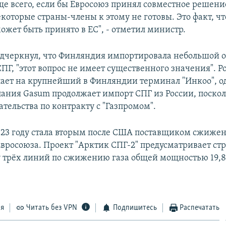
ще всего, если бы Евросоюз принял совместное решени
екоторые страны-члены к этому не готовы. Это факт, чт
ожет быть принято в ЕС", - отметил министр.
черкнул, что Финляндия импортировала небольшой 
ПГ, "этот вопрос не имеет существенного значения". Р
пает на крупнейший в Финляндии терминал "Инкоо", о
ания Gasum продолжает импорт СПГ из России, поскол
тельства по контракту с "Газпромом".
023 году стала вторым после США поставщиком сжижен
вросоюза. Проект "Арктик СПГ-2" предусматривает ст
у трёх линий по сжижению газа общей мощностью 19,8
ся
Читать без VPN
Подпишитесь
Распечатать