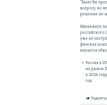
"Было бы про
вопросу, но н
решение не м
Мюккянен под
российского С
уже не посту
финская комп
имеются обяза
Россия в 2
на рынок Е
к 2026 год
год.
Поделить