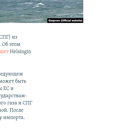
СПГ) из
. Об этом
шет
Helsingin
следующем
 может быть
ы ЕС и
сударствам-
го газа и СПГ
ной. После
у импорта.