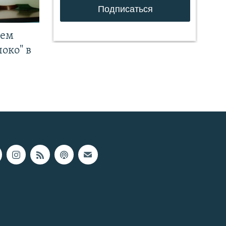
чем
око" в