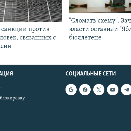
"Сломать схему". За
л санкции против
власти оставили "Ябл
ловек, связанных с
бюллетене
ссии
АЦИЯ
СОЦИАЛЬНЫЕ СЕТИ
ь
 блокировку