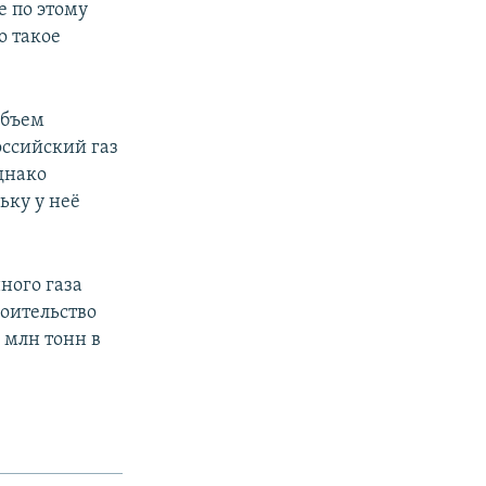
е по этому
о такое
объем
оссийский газ
днако
ьку у неё
ного газа
роительство
 млн тонн в