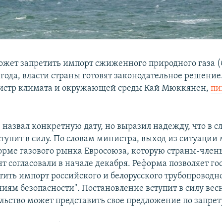
жет запретить импорт сжиженного природного газа (
 года, власти страны готовят законодательное решение
истр климата и окружающей среды Кай Мюккянен,
пи
назвал конкретную дату, но выразил надежду, что в 
ступит в силу. По словам министра, выход из ситуации
орме газового рынка Евросоюза, которую страны-член
т согласовали в начале декабря. Реформа позволяет го
тить импорт российского и белорусского трубопроводно
иям безопасности". Постановление вступит в силу вес
ельство может представить свое предложение по запрет