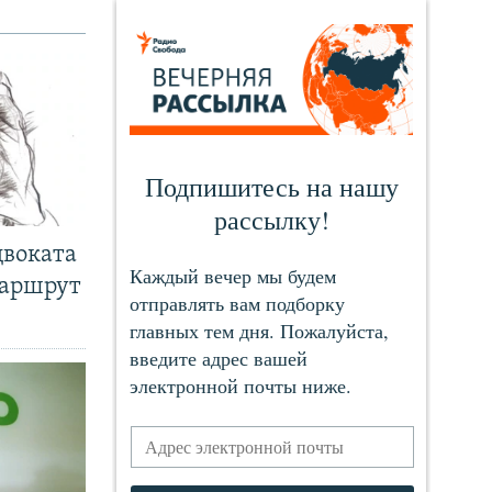
двоката
маршрут