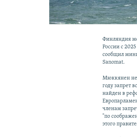
Финляндия мо
России с 2025
сообщил мин
Sanomat.
Мюккянен не 
году запрет в
найден в реф
Европарламен
членам запре
"по соображен
этого правит