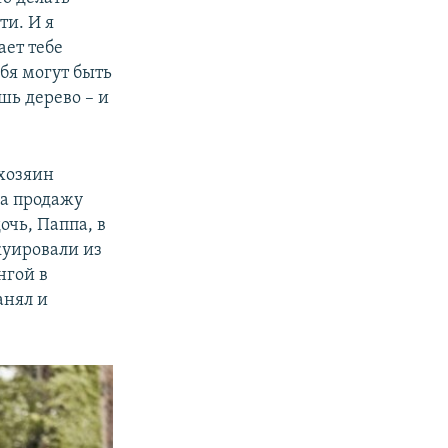
ти. И я
дает тебе
ебя могут быть
шь дерево – и
 хозяин
на продажу
очь, Паппа, в
акуировали из
нгой в
анял и