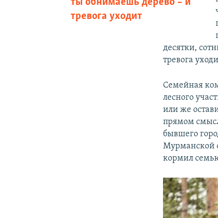
ты обнимаешь дерево – и
тревога уходит
десятки, сотн
тревога уходи
Семейная комп
лесного участ
или же остави
прямом смысле
бывшего горо
Мурманской об
кормил семью