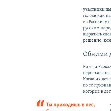
участники пы
голове или на
из России: у 
русским наро
выразить сво
решение, кон
Обними 
Риитта Раэка
переехала на
Когда их доче
по ее признан
которые в дет
Ты приходишь в лес,