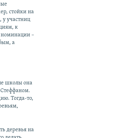
рые
ер, стойки на
, у участниц
циям, к
й номинации –
бым, а
ле школы она
м Стеффаном.
ию. Тогда-то,
ревьям,
ть деревья на
то делать