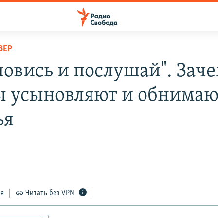
ВЕР
новись и послушай". Зач
 усыновляют и обнимаю
ья
ся
Читать без VPN