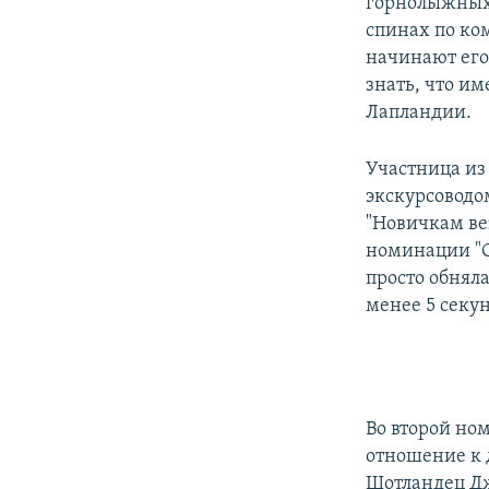
горнолыжных 
спинах по ко
начинают его
знать, что и
Лапландии.
Участница из
экскурсоводо
"Новичкам вез
номинации "С
просто обняла
менее 5 секун
Во второй но
отношение к 
Шотландец Дж