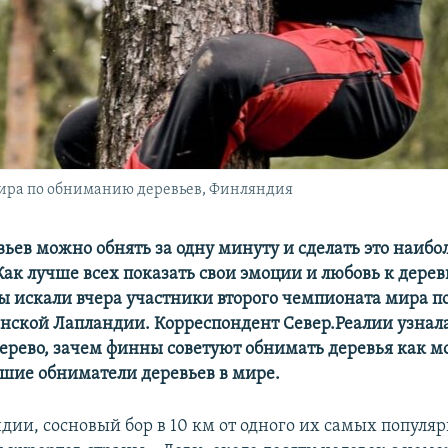
ира по обниманию деревьев, Финляндия
вьев можно обнять за одну минуту и сделать это наибо
Как лучше всех показать свои эмоции и любовь к дере
сы искали вчера участники второго чемпионата мира 
инской Лапландии. Корреспондент Север.Реалии узнал
дерево, зачем финны советуют обнимать деревья как 
чшие обниматели деревьев в мире.
дии, сосновый бор в 10 км от одного их самых популя