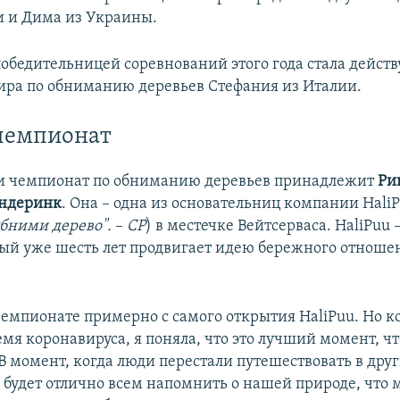
 и Дима из Украины.
обедительницей соревнований этого года стала дейст
ра по обниманию деревьев Стефания из Италии.
чемпионат
и чемпионат по обниманию деревьев принадлежит
Ри
ундеринк
. Она – одна из основательниц компании HaliP
Обними дерево".
–
СР
) в местечке Вейтсерваса. HaliPuu
рый уже шесть лет продвигает идею бережного отноше
чемпионате примерно с самого открытия HaliPuu. Но к
емя коронавируса, я поняла, что это лучший момент, ч
В момент, когда люди перестали путешествовать в друг
о будет отлично всем напомнить о нашей природе, что