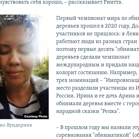
очувствовать себя хорошо, – рассказывает Риитта.
Первый чемпионат мира по об
деревьев прошел в 2020 году. До
участников не пришлось: в Леви
работают люди из разных стран
поэтому первые десять "обнимат
деревьев сделали чемпионат
международным и придали нац
колорит состязанию. Например, 
трех номинаций – "Импровизаци
место разделили участницы из 
России. Ирина и ее дочь Арина
и
обнимали деревья вместе с геро
народной сказки "Репка".
лио-Вундеринк
– В прошлом году мы назвали эт
соревнования "обниматикой" (о