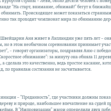
курортов страны – Леви, около десяти человек с ном
манде "На старт, внимание, обнимай!" бегут к ближай
 обнимать. Происходящее может показаться странным,
менно так проходит чемпионат мира по обниманию дер
 Швейцарии Аня живет в Лапландии уже пять лет – она
м, но в этом необычном соревновании принимает учас
ет", – говорят организаторы, поздравляя Аню с победо
коростное обнимание": за минуту она обняла 11 деревь
, а сделала это качественно, ведь простое касание, кот
д, по правилам состязания не засчитывается.
минации – "Преданность", где участники должны показ
дереву и природе, наибольшее впечатление на судей п
ейми. В "Импровизации" жюри определили двух побе