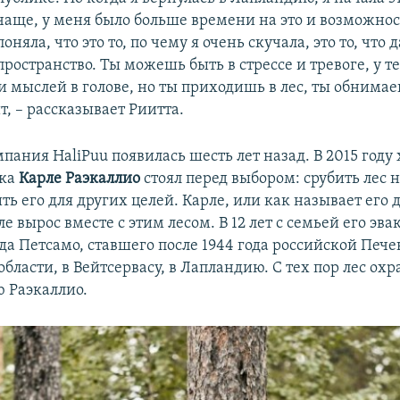
чаще, у меня было больше времени на это и возможнос
поняла, что это то, по чему я очень скучала, это то, что 
пространство. Ты можешь быть в стрессе и тревоге, у т
и мыслей в голове, но ты приходишь в лес, ты обнимае
т, – рассказывает Риитта.
ания HaliPuu появилась шесть лет назад. В 2015 году
ка
Карле Раэкаллио
стоял перед выбором: срубить лес 
ть его для других целей. Карле, или как называет его д
 вырос вместе с этим лесом. В 12 лет с семьей его эв
да Петсамо, ставшего после 1944 года российской Пече
ласти, в Вейтсервасу, в Лапландию. С тех пор лес охр
 Раэкаллио.