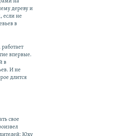
ерами на
шему дереву и
 если не
евьев в
 работает
тие впервые.
й в
ев. И не
орое длится
ать свое
роизвел
дителей: Юху