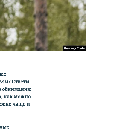
лее
вьям? Ответы
по обниманию
а, как можно
можно чаще и
рных