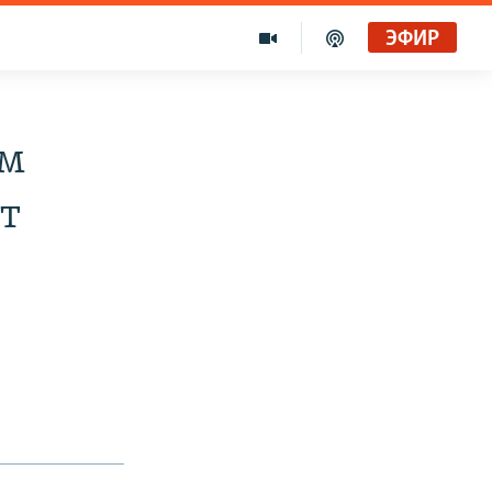
ЭФИР
ем
т