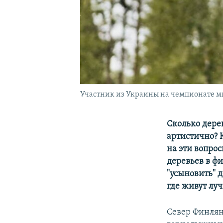
Участник из Украины на чемпионате м
Сколько дере
артистично? 
на эти вопро
деревьев в ф
"усыновить" 
где живут лу
Север Финлян