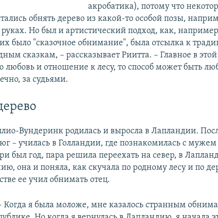
акробатика), потому что некото
тались обнять дерево из какой-то особой позы, наприм
 руках. Но был и артистический подход, как, например
них было "сказочное обнимание", была отсылка к тради
дным сказкам, – рассказывает Риитта. – Главное в это
ю любовь и отношение к лесу, то способ может быть лю
ечно, за судьями.
дерево
ллио-Вундеринк родилась и выросла в Лапландии. Пос
 юг – училась в Голландии, где познакомилась с муже
ри был год, пара решила переехать на север, в Лапланд
ию, она и поняла, как скучала по родному лесу и по де
стве ее учил обнимать отец.
– Когда я была моложе, мне казалось странным обнима
публике. Но когда я вернулась в Лапландию, я начала э