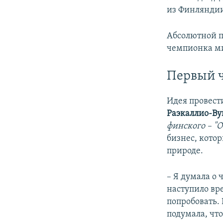
из Финляндии
Абсолютной п
чемпионка ми
Первый 
Идея провест
Раэкаллио-В
финского – "
бизнес, кото
природе.
– Я думала о 
наступило вр
попробовать. 
подумала, чт