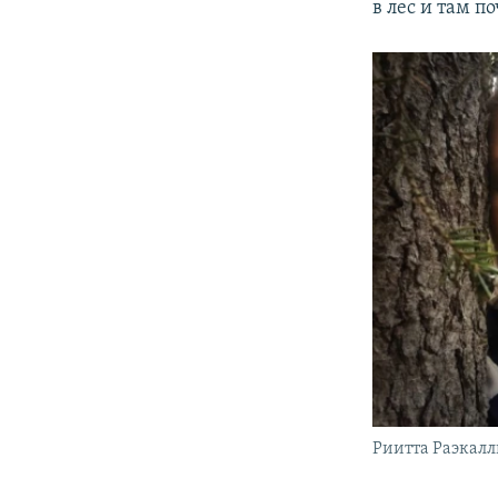
в лес и там п
Риитта Раэкал