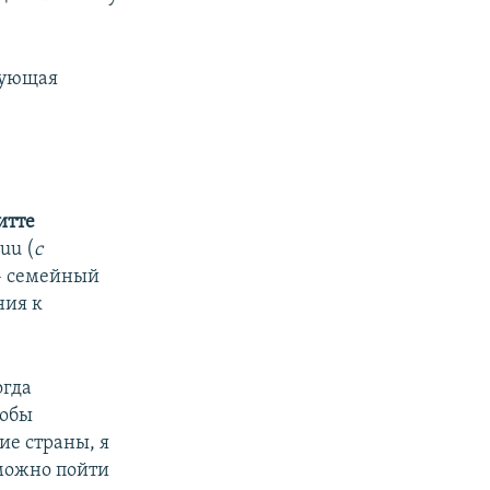
вующая
итте
uu (
с
 – семейный
ния к
огда
тобы
ие страны, я
 можно пойти