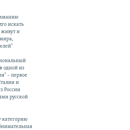
ниманию
лго искать
 живут и
 мира,
елей"
иональный
в одной из
я" – первое
Италии и
з России
ями русской
у категорию
бнимательная