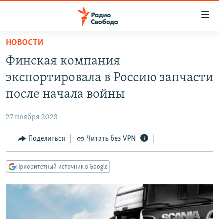
Ссылки
для
упрощенного
НОВОСТИ
ПРОГРАММЫ
доступа
Финская компания
ПОДКАСТЫ
Вернуться
экспортировала в Россию запчасти
к
АВТОРСКИЕ ПРОЕКТЫ
после начала войны
основному
ЦИТАТЫ СВОБОДЫ
содержанию
27 ноября 2023
Вернутся
МНЕНИЯ
к
Поделиться
Читать без VPN
КУЛЬТУРА
главной
навигации
IDEL.РЕАЛИИ
Приоритетный источник в Google
Вернутся
КАВКАЗ.РЕАЛИИ
к
СЕВЕР.РЕАЛИИ
поиску
СИБИРЬ.РЕАЛИИ