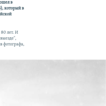
ошел в
), который в
ейской
80 лет. И
выезде",
в фотографа,