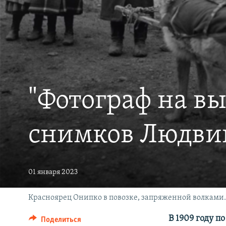
РАСПИСАНИЕ ВЕЩАНИЯ
ПОДПИШИТЕСЬ НА РАССЫЛКУ
"Фотограф на вы
снимков Людвиг
01 января 2023
Красноярец Онипко в повозке, запряженной волками. 
В 1909 году п
Поделиться