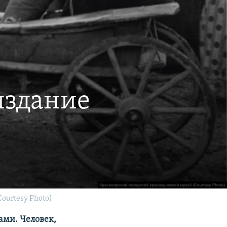
издание
ourtesy Photo)
ами. Человек,