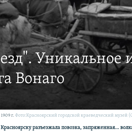
езд". Уникальное 
а Вонаго
1909 г.
Фото:Красноярский городской краеведческий музей (C
о Красноярску разъезжала повозка, запряженная… волк