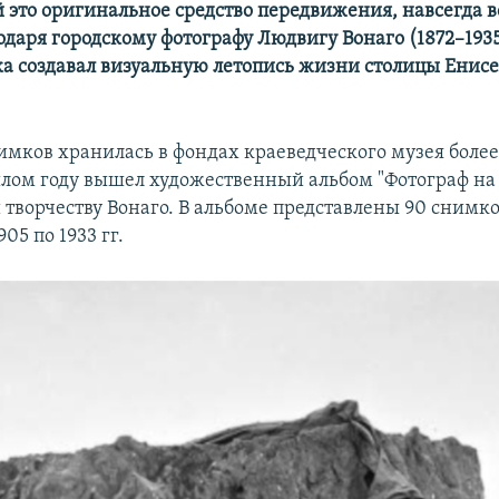
это оригинальное средство передвижения, навсегда в
даря городскому фотографу Людвигу Вонаго (1872–1935
ка создавал визуальную летопись жизни столицы Енис
мков хранилась в фондах краеведческого музея более 
шлом году вышел художественный альбом "Фотограф на 
творчеству Вонаго. В альбоме представлены 90 снимко
05 по 1933 гг.