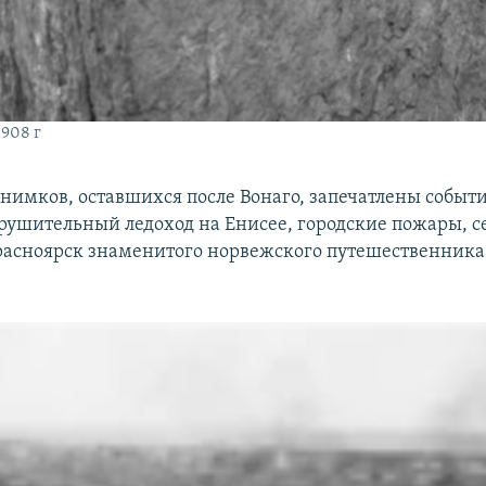
908 г
снимков, оставшихся после Вонаго, запечатлены событ
азрушительный ледоход на Енисее, городские пожары, 
Красноярск знаменитого норвежского путешественник