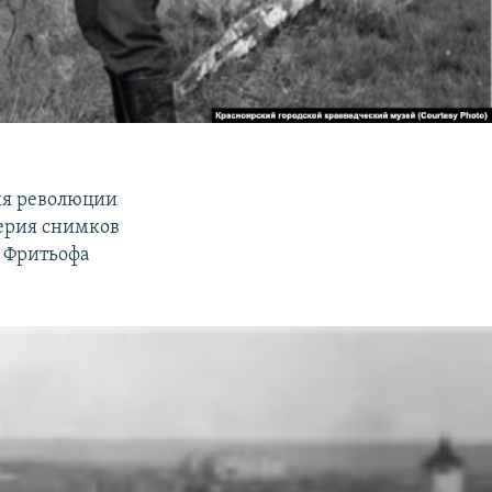
ия революции
серия снимков
а Фритьофа