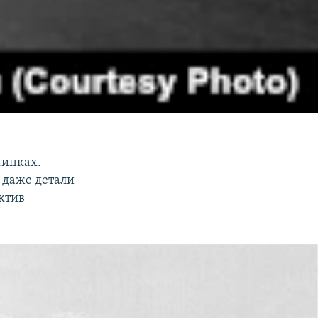
тинках.
 даже детали
ктив