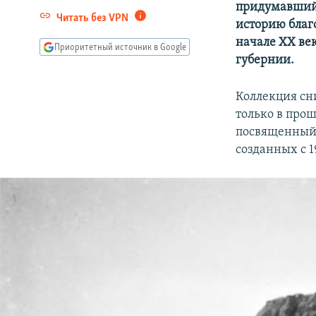
придумавший 
Читать без VPN
историю благо
начале XX ве
Приоритетный источник в Google
губернии.
Коллекция сни
только в про
посвященный 
созданных с 19