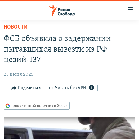
Ссылки
для
упрощенного
НОВОСТИ
ПРОГРАММЫ
доступа
ФСБ объявила о задержании
ПОДКАСТЫ
Вернуться
пытавшихся вывезти из РФ
к
АВТОРСКИЕ ПРОЕКТЫ
цезий-137
основному
ЦИТАТЫ СВОБОДЫ
содержанию
23 июня 2023
Вернутся
МНЕНИЯ
к
Поделиться
Читать без VPN
КУЛЬТУРА
главной
навигации
IDEL.РЕАЛИИ
Приоритетный источник в Google
Вернутся
КАВКАЗ.РЕАЛИИ
к
СЕВЕР.РЕАЛИИ
поиску
СИБИРЬ.РЕАЛИИ