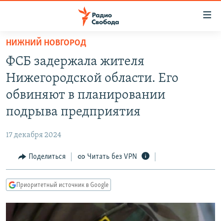
Ссылки
для
упрощенного
НИЖНИЙ НОВГОРОД
ПРОГРАММЫ
доступа
ФСБ задержала жителя
ПОДКАСТЫ
Вернуться
Нижегородской области. Его
к
АВТОРСКИЕ ПРОЕКТЫ
обвиняют в планировании
основному
ЦИТАТЫ СВОБОДЫ
содержанию
подрыва предприятия
Вернутся
МНЕНИЯ
к
17 декабря 2024
КУЛЬТУРА
главной
Поделиться
Читать без VPN
навигации
IDEL.РЕАЛИИ
Вернутся
КАВКАЗ.РЕАЛИИ
к
Приоритетный источник в Google
СЕВЕР.РЕАЛИИ
поиску
СИБИРЬ.РЕАЛИИ