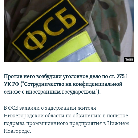
РАСПИСАНИЕ ВЕЩАНИЯ
ПОДПИШИТЕСЬ НА РАССЫЛКУ
СОЦИАЛЬНЫЕ СЕТИ
Все сайты РСЕ/РС
Против него возбудили уголовное дело по ст. 275.1
УК РФ ("Сотрудничество на конфиденциальной
основе с иностранным государством").
В ФСБ заявили о задержании жителя
Нижегородской области по обвинению в попытке
подрыва промышленного предприятия в Нижнем
Новгороде.