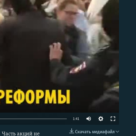
able
1:41
Скачать медиафайл
 Часть акций не
EMBED