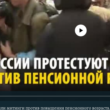
No media source currently avail
шли митинги против повышения пенсионного возраста.