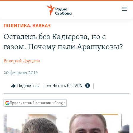
Ссылки
для
упрощенного
ПОЛИТИКА. КАВКАЗ
ПРОГРАММЫ
доступа
Остались без Кадырова, но с
ПОДКАСТЫ
Вернуться
газом. Почему пали Арашуковы?
к
АВТОРСКИЕ ПРОЕКТЫ
основному
Валерий Дзуцати
ЦИТАТЫ СВОБОДЫ
содержанию
Вернутся
20 февраля 2019
МНЕНИЯ
к
КУЛЬТУРА
Поделиться
Читать без VPN
главной
навигации
IDEL.РЕАЛИИ
Вернутся
Приоритетный источник в Google
КАВКАЗ.РЕАЛИИ
к
СЕВЕР.РЕАЛИИ
поиску
СИБИРЬ.РЕАЛИИ