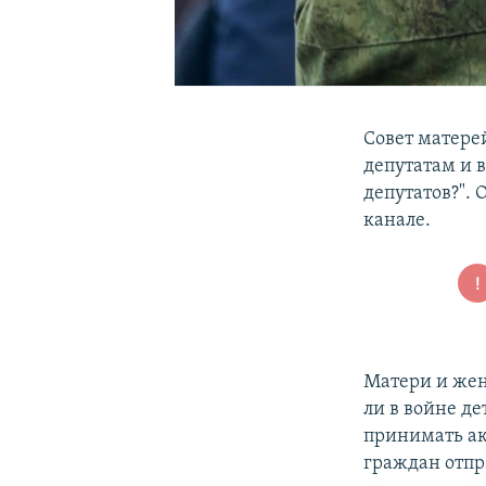
Совет матере
депутатам и 
депутатов?".
канале.
Матери и жен
ли в войне д
принимать ак
граждан отпра