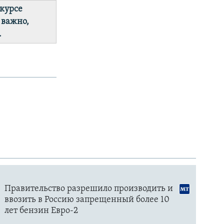
 курсе
 важно,
.