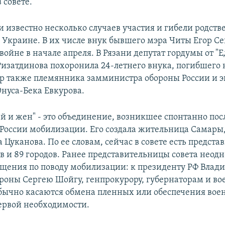
 совете.
и известно несколько случаев участия и гибели родст
 Украине. В их числе внук бывшего мэра Читы Егор С
войне в начале апреля. В Рязани депутат гордумы от "
Ризатдинова похоронила 24-летнего внука, погибшего 
р также племянника замминистра обороны России и э
уса-Бека Евкурова.
ей и жен" - это объединение, возникшее спонтанно пос
 России мобилизации. Его создала жительница Самары
 Цуканова. По ее словам, сейчас в совете есть предст
ов и 89 городов. Ранее представительницы совета неод
ащения по поводу мобилизации: к президенту РФ Влад
роны Сергею Шойгу, генпрокурору, губернаторам и во
ычно касаются обмена пленных или обеспечения вое
ервой необходимости.