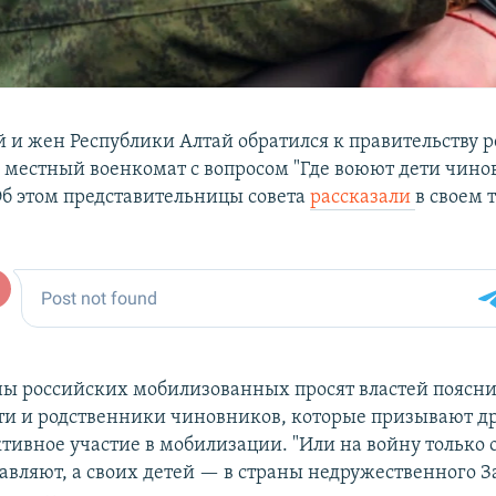
й и жен Республики Алтай обратился к правительству р
в местный военкомат с вопросом "Где воюют дети чино
 Об этом представительницы совета
рассказали
в своем 
ы российских мобилизованных просят властей поясни
ети и родственники чиновников, которые призывают д
тивное участие в мобилизации. "Или на войну только
вляют, а своих детей — в страны недружественного За