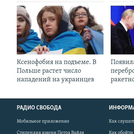
Ксенофобия на подъеме. В
Появил
Польше растет число
перебро
нападений на украинцев
ракетн
РАДИО СВОБОДА
ИНФОРМ
Мобильное приложение
Как слушат
СОЦИАЛЬНЫЕ СЕТИ
Стипендия имени Петра Вайля
Как обойти