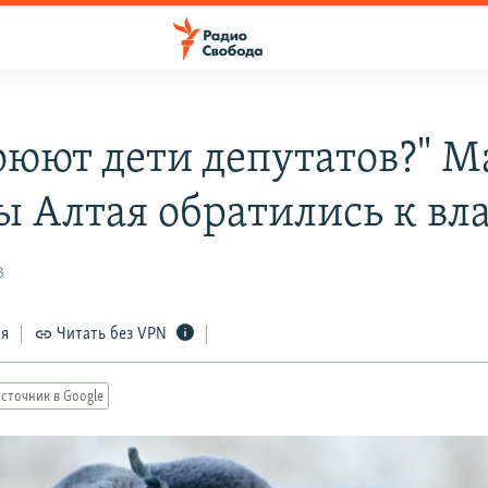
воюют дети депутатов?" 
ы Алтая обратились к вл
3
ся
Читать без VPN
сточник в Google