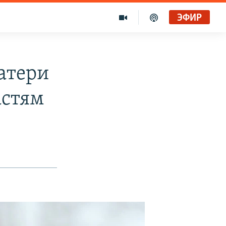
ЭФИР
Матери
астям