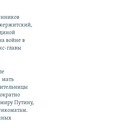
венников
екержитский,
Единой
на войне в
кс-главы
ле
, мать
авительницы
нократно
имиру Путину,
енкоматам.
нных