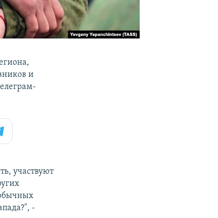
егиона,
вников и
телеграм-
ть, участвуют
ругих
 обычных
пада?", -