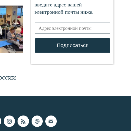
.
оссии