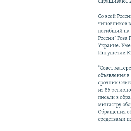
спрашивают в
Со всей Росси
чиновников в
погибший на 
России" Роза 
Украине. Уме
Ингушетии Юн
"Совет матер
объявления в
срочник Ольга
из 85 регион
писали в обр
министру обо
Обращения об
средствами п