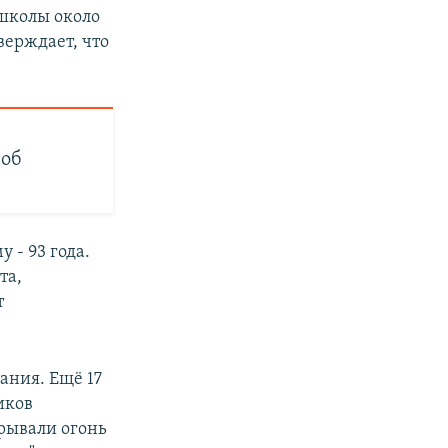
 школы около
верждает, что
 об
 - 93 года.
та,
т
ания. Ещё 17
иков
крывали огонь