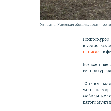
Украина, Киевская область, архивное ф
Генпрокурор 
в убийствах 
написала
в ф
Все военные 
генпрокурора
"Они выгнали
улице на моро
мобильные те
пятого мужчин