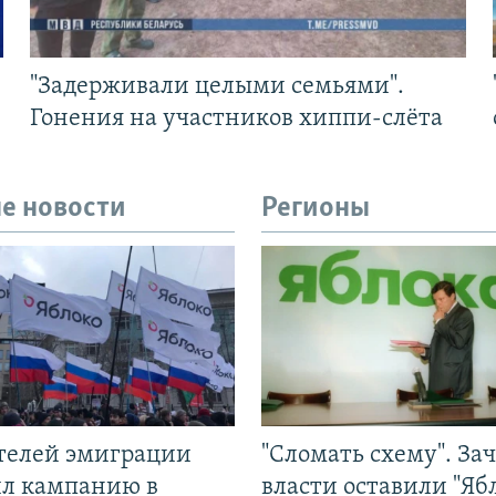
"Задерживали целыми семьями".
Гонения на участников хиппи-слёта
е новости
Регионы
ятелей эмиграции
"Сломать схему". За
ил кампанию в
власти оставили "Ябл