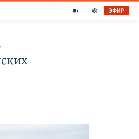
ЭФИР
в
нских