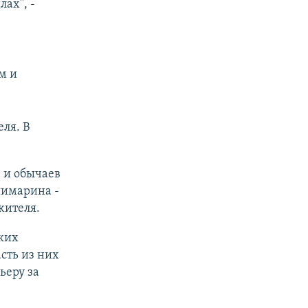
ах", -
м и
ля. В
 и обычаев
шимарина -
жителя.
ких
сть из них
ьеру за