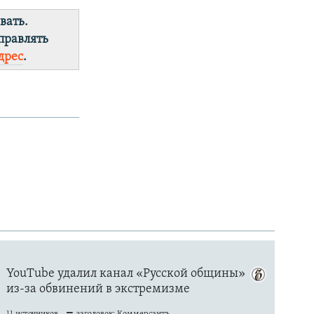
вать.
правлять
дрес
.