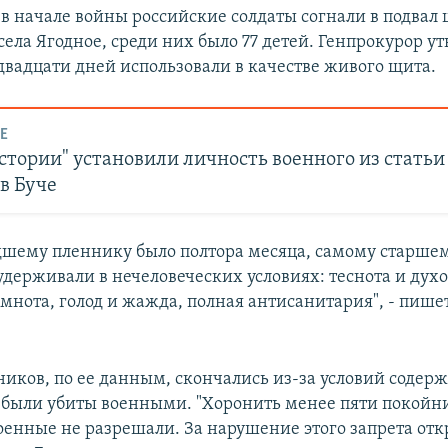
, в начале войны российские солдаты согнали в подвал
ела Ягодное, среди них было 77 детей. Генпрокурор ут
 двадцати дней использовали в качестве живого щита.
Е
тории" установили личность военного из статьи
в Буче
шему пленнику было полтора месяца, самому старшему
удерживали в нечеловеческих условиях: теснота и духо
мнота, голод и жажда, полная антисанитария", - пише
ников, по ее данным, скончались из-за условий содерж
 были убиты военными. "Хоронить менее пяти покойн
оенные не разрешали. За нарушение этого запрета от