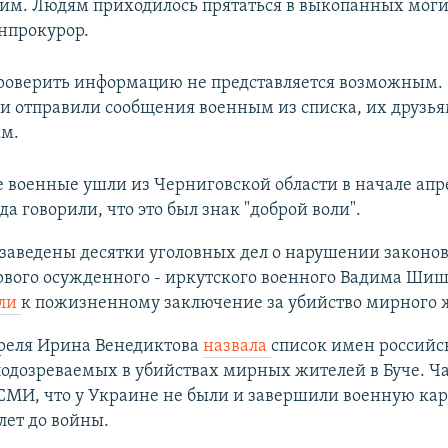
им. Людям приходилось прятаться в выкопанных могил
енпрокурор.
роверить информацию не представляется возможным.
и отправили сообщения военным из списка, их друзья
ам.
 военные ушли из Черниговской области в начале апре
да говорили, что это был знак "доброй воли".
заведены десятки уголовных дел о нарушении законов
рвого осужденного - иркутского военного Вадима Ши
или
к пожизненному заключение за убийство мирного 
преля Ирина Венедиктова
назвала
список имен российс
одозреваемых в убийствах мирных жителей в Буче. Ча
МИ, что у Украине не были и завершили военную кар
лет до войны.