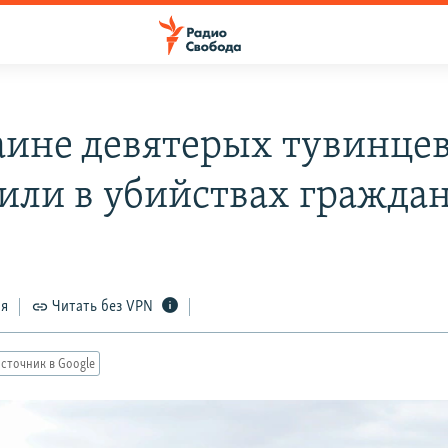
аине девятерых тувинце
или в убийствах гражда
ся
Читать без VPN
сточник в Google