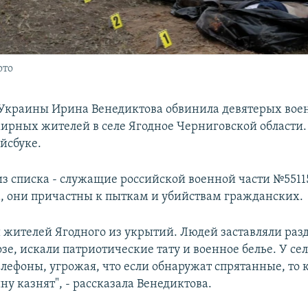
ото
Украины Ирина Венедиктова обвинила девятерых вое
мирных жителей в селе Ягодное Черниговской области.
ейсбуке.
из списка - служащие российской военной части №551
, они причастны к пыткам и убийствам гражданских.
 жителей Ягодного из укрытий. Людей заставляли разд
зе, искали патриотические тату и военное белье. У се
лефоны, угрожая, что если обнаружат спрятанные, то 
у казнят", - рассказала Венедиктова.