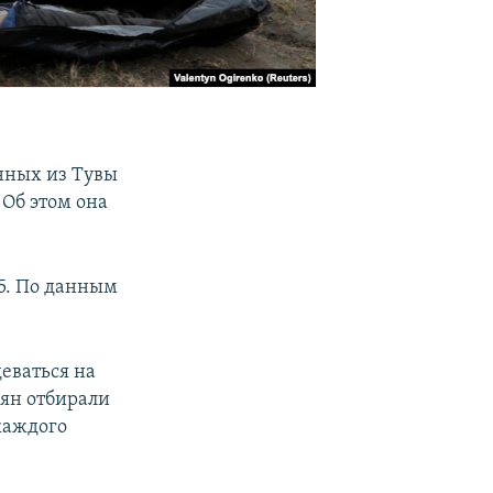
нных из Тувы
 Об этом она
15. По данным
еваться на
лян отбирали
каждого