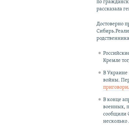
по гражданск
рассказала г
Достоверно п
Сибирь.Реали
родственник
Российские
Кремле тог
В Украине 
войны. Пе
приговор
В конце а
военных, п
сообщили С
несколько 