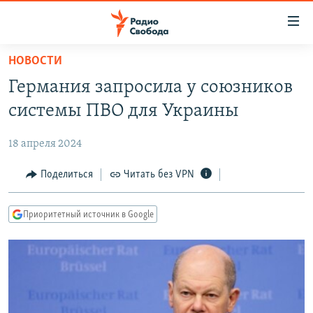
Ссылки
для
упрощенного
НОВОСТИ
ПРОГРАММЫ
доступа
Германия запросила у союзников
ПОДКАСТЫ
Вернуться
системы ПВО для Украины
к
АВТОРСКИЕ ПРОЕКТЫ
основному
18 апреля 2024
ЦИТАТЫ СВОБОДЫ
содержанию
Вернутся
МНЕНИЯ
Поделиться
Читать без VPN
к
КУЛЬТУРА
главной
Приоритетный источник в Google
навигации
IDEL.РЕАЛИИ
Вернутся
КАВКАЗ.РЕАЛИИ
к
СЕВЕР.РЕАЛИИ
поиску
СИБИРЬ.РЕАЛИИ