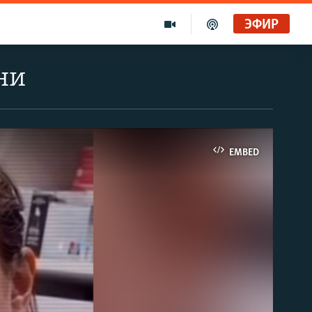
ЭФИР
ни
EMBED