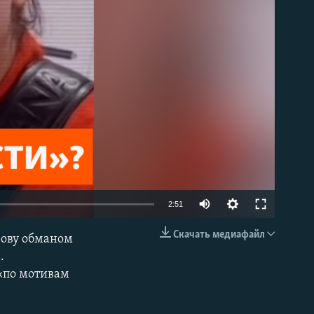
able
Auto
2:51
240p
Скачать медиафайл
рову обманом
EMBED
360p
.
 «по мотивам
480p
720p