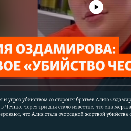
No media source currently avail
 и угроз убийством со стороны братьев Алию Оздами
в Чечню. Через три дня стало известно, что она мертва
ревают, что Алия стала очередной жертвой убийства