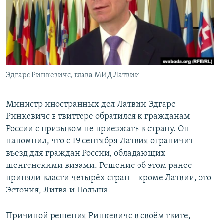
РАСПИСАНИЕ ВЕЩАНИЯ
ПОДПИШИТЕСЬ НА РАССЫЛКУ
СОЦИАЛЬНЫЕ СЕТИ
Эдгарс Ринкевичс, глава МИД Латвии
Министр иностранных дел Латвии Эдгарс
Ринкевичс в твиттере обратился к гражданам
Все сайты РСЕ/РС
России с призывом не приезжать в страну. Он
напомнил, что с 19 сентября Латвия ограничит
въезд для граждан России, обладающих
шенгенскими визами. Решение об этом ранее
приняли власти четырёх стран – кроме Латвии, это
Эстония, Литва и Польша.
Причиной решения Ринкевичс в своём твите,