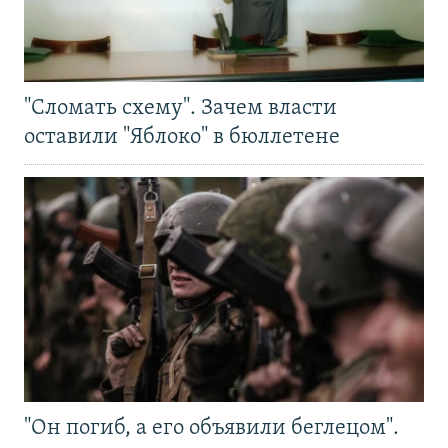
"Сломать схему". Зачем власти
оставили "Яблоко" в бюллетене
"Он погиб, а его объявили беглецом".