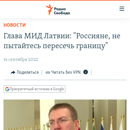
Ссылки
для
упрощенного
НОВОСТИ
ПРОГРАММЫ
доступа
Глава МИД Латвии: "Россияне, не
ПОДКАСТЫ
Вернуться
пытайтесь пересечь границу"
к
АВТОРСКИЕ ПРОЕКТЫ
основному
16 сентября 2022
ЦИТАТЫ СВОБОДЫ
содержанию
Вернутся
МНЕНИЯ
Поделиться
Читать без VPN
к
КУЛЬТУРА
главной
Приоритетный источник в Google
навигации
IDEL.РЕАЛИИ
Вернутся
КАВКАЗ.РЕАЛИИ
к
СЕВЕР.РЕАЛИИ
поиску
СИБИРЬ.РЕАЛИИ