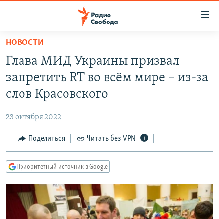
Ссылки
для
упрощенного
НОВОСТИ
ПРОГРАММЫ
доступа
Глава МИД Украины призвал
ПОДКАСТЫ
Вернуться
запретить RT во всём мире – из-за
к
АВТОРСКИЕ ПРОЕКТЫ
слов Красовского
основному
ЦИТАТЫ СВОБОДЫ
содержанию
23 октября 2022
Вернутся
МНЕНИЯ
к
Поделиться
Читать без VPN
КУЛЬТУРА
главной
навигации
IDEL.РЕАЛИИ
Приоритетный источник в Google
Вернутся
КАВКАЗ.РЕАЛИИ
к
СЕВЕР.РЕАЛИИ
поиску
СИБИРЬ.РЕАЛИИ