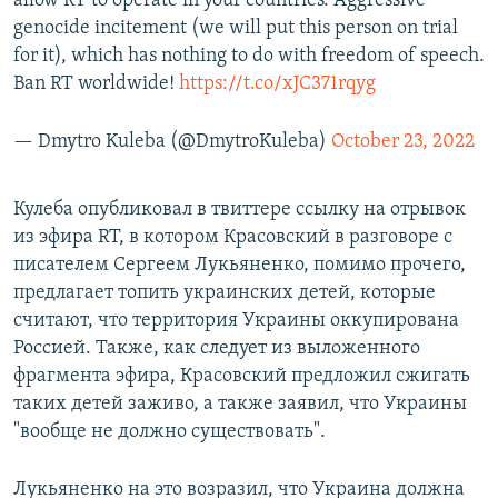
allow RT to operate in your countries. Aggressive
genocide incitement (we will put this person on trial
for it), which has nothing to do with freedom of speech.
Ban RT worldwide!
https://t.co/xJC371rqyg
— Dmytro Kuleba (@DmytroKuleba)
October 23, 2022
Кулеба опубликовал в твиттере ссылку на отрывок
из эфира RT, в котором Красовский в разговоре с
писателем Сергеем Лукьяненко, помимо прочего,
предлагает топить украинских детей, которые
считают, что территория Украины оккупирована
Россией. Также, как следует из выложенного
фрагмента эфира, Красовский предложил сжигать
таких детей заживо, а также заявил, что Украины
"вообще не должно существовать".
Лукьяненко на это возразил, что Украина должна