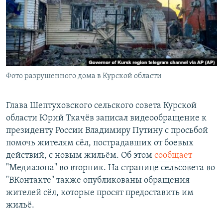
РАСПИСАНИЕ ВЕЩАНИЯ
ПОДПИШИТЕСЬ НА РАССЫЛКУ
СОЦИАЛЬНЫЕ СЕТИ
Фото разрушенного дома в Курской области
Глава Шептуховского сельского совета Курской
области Юрий Ткачёв записал видеообращение к
Все сайты РСЕ/РС
президенту России Владимиру Путину с просьбой
помочь жителям сёл, пострадавших от боевых
действий, с новым жильём. Об этом
сообщает
"Медиазона" во вторник. На странице сельсовета во
"ВКонтакте" также опубликованы обращения
жителей сёл, которые просят предоставить им
жильё.