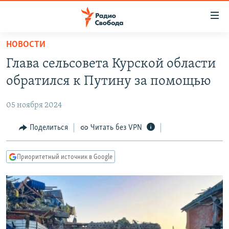
Ссылки
для
упрощенного
НОВОСТИ
ПРОГРАММЫ
доступа
Глава сельсовета Курской области
ПОДКАСТЫ
Вернуться
обратился к Путину за помощью
к
АВТОРСКИЕ ПРОЕКТЫ
основному
05 ноября 2024
ЦИТАТЫ СВОБОДЫ
содержанию
Вернутся
МНЕНИЯ
Поделиться
Читать без VPN
к
КУЛЬТУРА
главной
Приоритетный источник в Google
навигации
IDEL.РЕАЛИИ
Вернутся
КАВКАЗ.РЕАЛИИ
к
СЕВЕР.РЕАЛИИ
поиску
СИБИРЬ.РЕАЛИИ