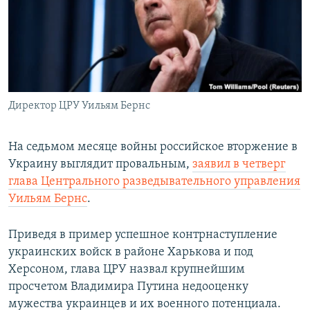
РАСПИСАНИЕ ВЕЩАНИЯ
ПОДПИШИТЕСЬ НА РАССЫЛКУ
СОЦИАЛЬНЫЕ СЕТИ
Директор ЦРУ Уильям Бернс
На седьмом месяце войны российское вторжение в
Украину выглядит провальным,
заявил в четверг
Все сайты РСЕ/РС
глава Центрального разведывательного управления
Уильям Бернс
.
Приведя в пример успешное контрнаступление
украинских войск в районе Харькова и под
Херсоном, глава ЦРУ назвал крупнейшим
просчетом Владимира Путина недооценку
мужества украинцев и их военного потенциала.