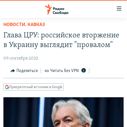
Ссылки
для
упрощенного
НОВОСТИ. КАВКАЗ
ПРОГРАММЫ
доступа
Глава ЦРУ: российское вторжение
ПОДКАСТЫ
Вернуться
в Украину выглядит "провалом"
к
АВТОРСКИЕ ПРОЕКТЫ
основному
09 сентября 2022
ЦИТАТЫ СВОБОДЫ
содержанию
Вернутся
МНЕНИЯ
Поделиться
Читать без VPN
к
КУЛЬТУРА
главной
Приоритетный источник в Google
навигации
IDEL.РЕАЛИИ
Вернутся
КАВКАЗ.РЕАЛИИ
к
СЕВЕР.РЕАЛИИ
поиску
СИБИРЬ.РЕАЛИИ