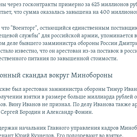
ы через госконтракты примерно за 625 миллионов ру
итает, что сумма оказалась завышена на 400 миллионо
, что "Военторг", остающийся единственным поставщи
ещевой службы" для российской армии, упоминается 
м деле бывшего замминистра обороны России Дмитри
стало известно, что он арестован из-за поставок в рос
ественного питания по завышенной стоимости.
онный скандал вокруг Минобороны
оскве был арестован замминистра обороны Тимур Иван
олучении взятки в размере больше миллиарда рублей о
ов. Вину Иванов не признал. По делу Иванова также а
 Сергей Бородин и Александр Фомин.
адержан начальник Главного управления кадров Мино
енант Юрий Кузнецов. Его подозревают во взятке.