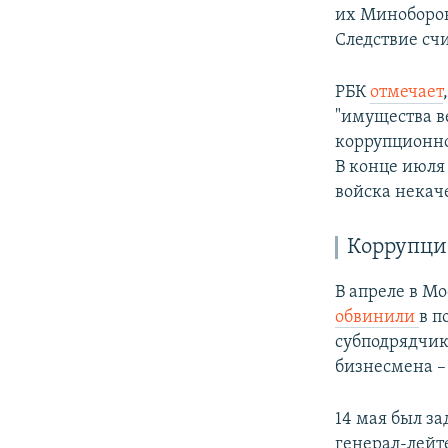
их Миноборон
Следствие сч
РБК
отмечает
"имущества в
коррупционно
В конце июля 
войска некач
Коррупци
В апреле в М
обвинили
в п
субподрядчик
бизнесмена –
14 мая был з
генерал-лейт