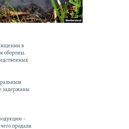
 хищении в
м обороны.
ледственных
неральным
же задержаны
продукцию –
 чего продали