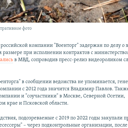
стративное фото
 российской компании "Военторг" задержан по делу о
м размере при исполнении контрактов с министерство
тались
в МВД, сопроводив пресс-релиз видеороликом с
оенторга" в сообщении ведомства не упоминается, ге
омпании с 2012 года значится Владимир Павлов. Так
омпании и "соучастники" в Москве, Северной Осетии,
ом крае и Псковской области.
дствия, подозреваемые с 2019 по 2022 годы закупали 
есессеры" – через подконтрольные организации, после