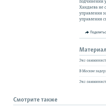
подчинении у
Хандаева не 
управления з
управления с
Поделить
Материал
Экс-замминистр
В Москве заде
Экс-замминистр
Смотрите также