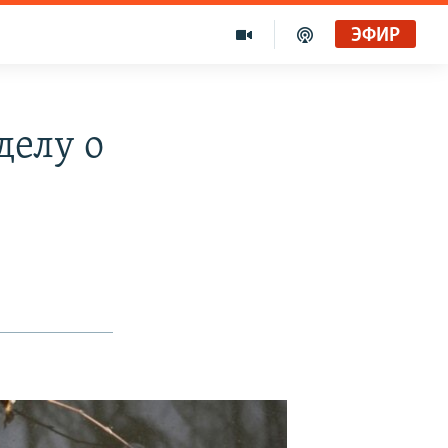
ЭФИР
делу о