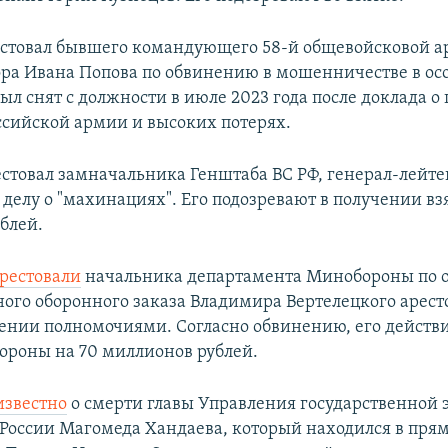
рестовал бывшего командующего 58-й общевойсковой 
ра Ивана Попова по обвинению в мошенничестве в ос
ыл снят с должности в июле 2023 года после доклада о
ссийской армии и высоких потерях.
рестовал замначальника Генштаба ВС РФ, генерал-лейт
делу о "махинациях". Его подозревают в получении взя
блей.
рестовали
начальника департамента Минобороны по 
ного оборонного заказа Владимира Вертелецкого арест
лении полномочиями. Согласно обвинению, его действ
роны на 70 миллионов рублей.
известно
о смерти главы Управления государственной 
оссии Магомеда Хандаева, который находился в пря