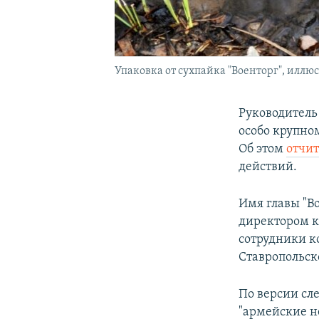
Упаковка от сухпайка "Военторг", иллю
Руководитель
особо крупно
Об этом
отчи
действий.
Имя главы "В
директором к
сотрудники к
Ставропольск
По версии сле
"армейские н