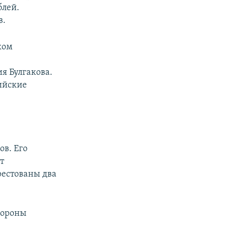
блей.
в.
ком
в
я Булгакова.
сийские
ов. Его
т
рестованы два
бороны