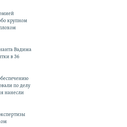
армией
обо крупном
 плохом
енанта Вадима
тки в 36
обеспечению
овали по делу
ия нанесли
экспертизы
мом