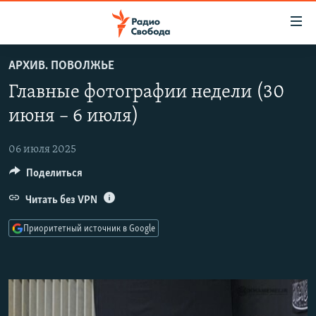
Ссылки
для
упрощенного
АРХИВ. ПОВОЛЖЬЕ
ПРОГРАММЫ
доступа
Главные фотографии недели (30
ПОДКАСТЫ
Вернуться
июня – 6 июля)
к
АВТОРСКИЕ ПРОЕКТЫ
основному
06 июля 2025
ЦИТАТЫ СВОБОДЫ
содержанию
Поделиться
Вернутся
МНЕНИЯ
к
Читать без VPN
КУЛЬТУРА
главной
навигации
IDEL.РЕАЛИИ
Приоритетный источник в Google
Вернутся
КАВКАЗ.РЕАЛИИ
к
СЕВЕР.РЕАЛИИ
поиску
СИБИРЬ.РЕАЛИИ