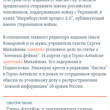
телеграм-боте издания от имени Рау. В записи
предлагалось отправлять имена российских
чиновников, поддержавших войну с Украиной, в
канал "Нюрнбергский процесс 2.0", публикующий
имена сторонников войны.
В отношении главного редактора издания Ольги
Комаровой и ее мужа, учредителя газеты Сергея
Михайлова
заведено
уголовное дело по статье о
"военных фейках". 14 апреля суд в Горно-Алтайске
арестовал
Михайлова. Его задержали в
Подмосковье. Накануне ареста в редакции "Листка"
в Горно-Алтайске и в домах ее сотрудников прошли
обыски по уголовному делу о распространении
"ложной информации" об армии России.
СМОТРИ ТАКЖЕ
Горно-Алтайск: у гендиректора газеты