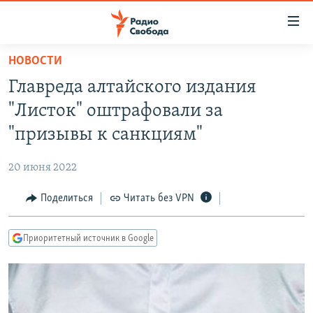
Ссылки
для
упрощенного
НОВОСТИ
ПРОГРАММЫ
доступа
Главреда алтайского издания
ПОДКАСТЫ
Вернуться
"Листок" оштрафовали за
к
АВТОРСКИЕ ПРОЕКТЫ
"призывы к санкциям"
основному
ЦИТАТЫ СВОБОДЫ
содержанию
20 июня 2022
Вернутся
МНЕНИЯ
к
Поделиться
Читать без VPN
КУЛЬТУРА
главной
навигации
IDEL.РЕАЛИИ
Приоритетный источник в Google
Вернутся
КАВКАЗ.РЕАЛИИ
к
СЕВЕР.РЕАЛИИ
поиску
СИБИРЬ.РЕАЛИИ