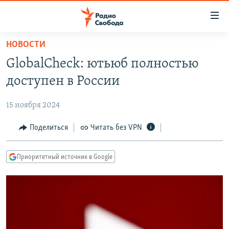
Ссылки
для
упрощенного
НОВОСТИ
ПРОГРАММЫ
доступа
GlobalCheck: ютьюб полностью
ПОДКАСТЫ
Вернуться
доступен в России
к
АВТОРСКИЕ ПРОЕКТЫ
основному
15 ноября 2024
ЦИТАТЫ СВОБОДЫ
содержанию
Вернутся
МНЕНИЯ
Поделиться
Читать без VPN
к
КУЛЬТУРА
главной
Приоритетный источник в Google
навигации
IDEL.РЕАЛИИ
Вернутся
КАВКАЗ.РЕАЛИИ
к
СЕВЕР.РЕАЛИИ
поиску
СИБИРЬ.РЕАЛИИ