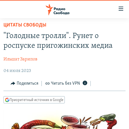
Ссылки
для
упрощенного
ЦИТАТЫ СВОБОДЫ
ПРОГРАММЫ
доступа
"Голодные тролли". Рунет о
ПОДКАСТЫ
Вернуться
роспуске пригожинских медиа
к
АВТОРСКИЕ ПРОЕКТЫ
основному
Ильшат Зарипов
ЦИТАТЫ СВОБОДЫ
содержанию
Вернутся
04 июля 2023
МНЕНИЯ
к
КУЛЬТУРА
Поделиться
Читать без VPN
главной
навигации
IDEL.РЕАЛИИ
Вернутся
Приоритетный источник в Google
КАВКАЗ.РЕАЛИИ
к
СЕВЕР.РЕАЛИИ
поиску
СИБИРЬ.РЕАЛИИ