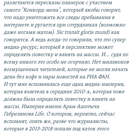
разлетаются пересказы планерок с участием
самого "Конкорд-мена", который якобы говорит,
что надо уничтожить все следы пребывания в
интернете и ругается при сотрудниках (возможно
даже ногами матом). Sic transit gloria mundi как
говорится. А ведь когда-то говорили, что это супер
медиа-ресурс, который в перспективе может
определять повестку и влиять на массы. И... судя по
всему никого это особо не огорчило. Нет миллионов
возмущенных читателей, которые не могли начать
день без кофе и пары новостей на РИА ФАН.
И тут мне вспомнилась еще одна медиа-империя,
которая взлетела в середине 2010-х, которая тоже
должна была определять повестку и влиять на
массы. Империя имени Арам Ашотыча
Габрелянова Life. О котором, вероятно, сейчас
вспомнят, опять же, разве что журналисты,
которые в 2013-2018 попали под каток этого