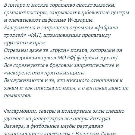
В питере и москве торопливо сносят вывески,
срывают постеры, закрывают вербовочные центры
и опечатывают пафосные W-дворцы.
Разгромлена и запрещена огромная «фабрика
троллей» -ФАН, штамповавшая пропаганду
«русского мира».
Отрезаны даже те «груди» повара, которыми он
питал дивизии орков МО РФ( фабрики-кухни).
Все соревнуются в бредовом запретительстве и
«искоренении» пригожинщины.
Выслуживаются и те, кто никакого отношения к
зэкам и чвк никогда не имел, а о мятежах даже не
помышлял.
Филармонии, театры и концертные залы спешно
удаляют из репертуаров все оперы Рихарда
Вагнера, а футбольные клубы рвут давно
закончившиеся контракты с Вагнером Лавом.