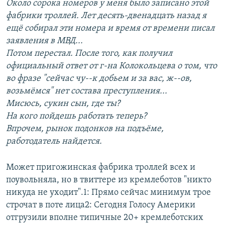
Около сорока номеров у меня было записано этой
фабрики троллей. Лет десять-двенадцать назад я
ещё собирал эти номера и время от времени писал
заявления в МВД...
Потом перестал. После того, как получил
официальный ответ от г-на Колокольцева о том, что
во фразе "сейчас чу--к добьем и за вас, ж--ов,
возьмёмся" нет состава преступления...
Мисюсь, сукин сын, где ты?
На кого пойдешь работать теперь?
Впрочем, рынок подонков на подъёме,
работодатель найдется.
Может пригожинская фабрика троллей всех и
поувольняла, но в твиттере из кремлеботов "никто
никуда не уходит".1: Прямо сейчас минимум трое
строчат в поте лица2: Сегодня Голосу Америки
отгрузили вполне типичные 20+ кремлеботских