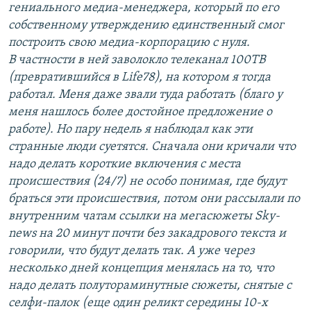
гениального медиа-менеджера, который по его
собственному утверждению единственный смог
построить свою медиа-корпорацию с нуля.
В частности в ней заволокло телеканал 100ТВ
(превратившийся в Lifе78), на котором я тогда
работал. Меня даже звали туда работать (благо у
меня нашлось более достойное предложение о
работе). Но пару недель я наблюдал как эти
странные люди суетятся. Сначала они кричали что
надо делать короткие включения с места
происшествия (24/7) не особо понимая, где будут
браться эти происшествия, потом они рассылали по
внутренним чатам ссылки на мегасюжеты Sky-
news на 20 минут почти без закадрового текста и
говорили, что будут делать так. А уже через
несколько дней концепция менялась на то, что
надо делать полутораминутные сюжеты, снятые с
селфи-палок (еще один реликт середины 10-х