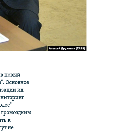
 в новый
". Основное
изации их
ониторинг
олос"
и громоздким
ить к
ут не