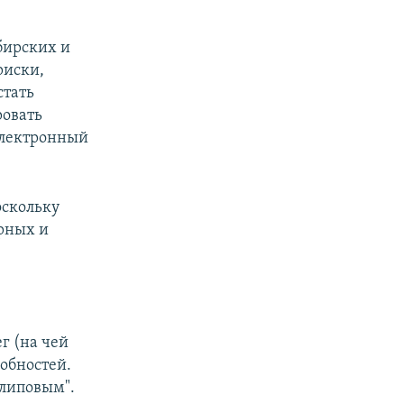
бирских и
риски,
стать
ровать
 электронный
оскольку
рных и
г (на чей
робностей.
 липовым".