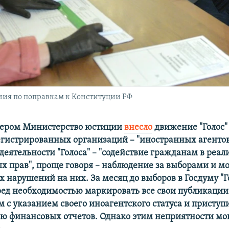
ния по поправкам к Конституции РФ
чером Министерство юстиции
внесло
движение "Голос"
егистрированных организаций – "иностранных агентов
еятельности "Голоса" –
"содействие гражданам в реал
х прав", проще говоря – наблюдение за выборами и м
 нарушений на них. За месяц до выборов в Госдуму "Г
ред необходимостью маркировать все свои публикаци
 с указанием своего иноагентского статуса и приступ
 финансовых отчетов. Однако этим неприятности мог