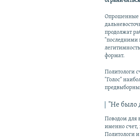
ограничиться
Опрошенные р
дальневосточ
продолжат ра
"последними 
легитимность
формат.
Политологи с
"Голос" наиб
предвыборны
"Не было 
Поводом для 
именно счет,
Политологи и