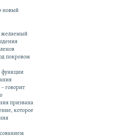
о новый
ть желаемый
людения
членов
под покровом
 функции
вания
 – говорит
о
ания призвана
ение, которое
ания
осованием