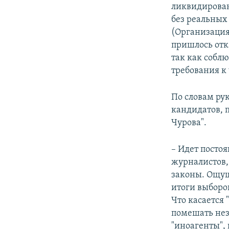
ликвидирован
без реальных
(Организация 
пришлось отк
так как собл
требования к
По словам рук
кандидатов, 
Чурова".
– Идет посто
журналистов,
законы. Ощущ
итоги выборов
Что касается 
помешать нез
"иноагенты",