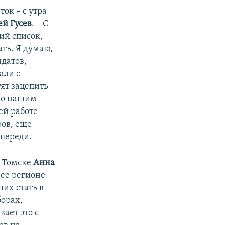
ток – с утра
й Гусев
. – С
жий список,
ать. Я думаю,
датов,
али с
ят зацепить
 по нашим
ей работе
ров, еще
впереди.
в Томске
Анна
в ее регионе
ших стать в
борах,
ает это с