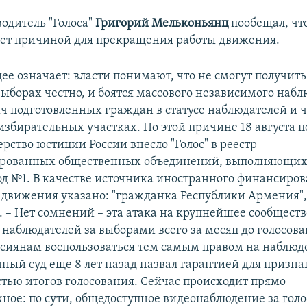
водитель "Голоса"
Григорий Мельконьянц
пообещал, чт
анет причиной для прекращения работы движения.
ее означает: власти понимают, что не смогут получи
 выборах честно, и боятся массового независимого наб
яч подготовленных граждан в статусе наблюдателей и 
избирательных участках. По этой причине 18 августа 
рство юстиции России внесло "Голос" в реестр
ированных общественных объединений, выполняющих
од №1. В качестве источника иностранного финансиро
 движения указано: "гражданка Республики Армения",
 – Нет сомнений – эта атака на крупнейшее сообществ
наблюдателей за выборами всего за месяц до голосов
сиянам воспользоваться тем самым правом на наблюд
ный суд еще 8 лет назад назвал гарантией для призн
тью итогов голосования. Сейчас происходит прямо
ное: по сути, общедоступное видеонаблюдение за гол