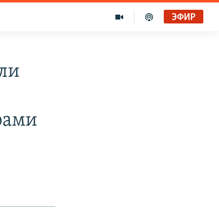
ЭФИР
али
рами