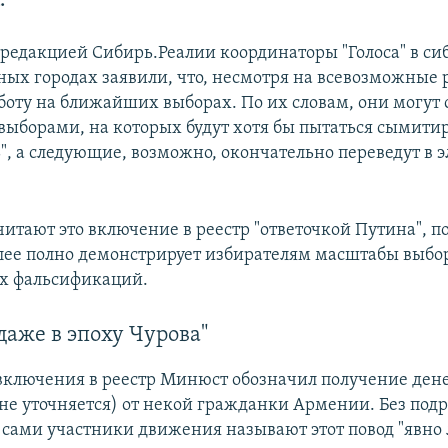
.
едакцией Сибирь.Реалии координаторы "Голоса" в си
ных городах заявили, что, несмотря на всевозможные 
боту на ближайших выборах. По их словам, они могут 
выборами, на которых будут хотя бы пытаться сымити
", а следующие, возможно, окончательно переведут в
читают это включение в реестр "ответочкой Путина", п
олее полно демонстрирует избирателям масштабы выбо
х фальсификаций.
даже в эпоху Чурова"
включения в реестр Минюст обозначил получение дене
 не уточняется) от некой гражданки Армении. Без под
 сами участники движения называют этот повод "явно