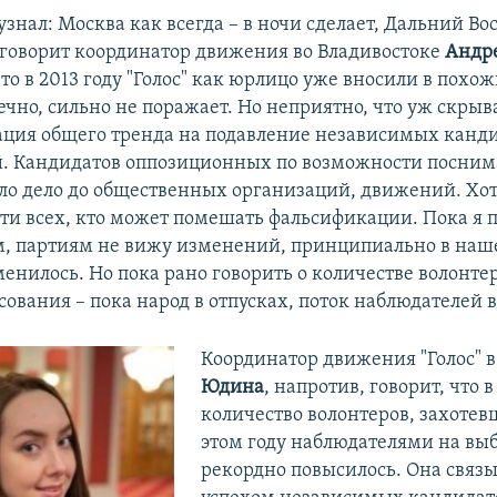
и узнал: Москва как всегда – в ночи сделает, Дальний Вос
– говорит координатор движения во Владивостоке
Андре
что в 2013 году "Голос" как юрлицо уже вносили в похо
ечно, сильно не поражает. Но неприятно, что уж скрыв
ация общего тренда на подавление независимых канди
. Кандидатов оппозиционных по возможности посним
ло дело до общественных организаций, движений. Хот
ти всех, кто может помешать фальсификации. Пока я
, партиям не вижу изменений, принципиально в наш
енилось. Но пока рано говорить о количестве волонте
сования – пока народ в отпусках, поток наблюдателей 
Координатор движения "Голос" 
Юдина
, напротив, говорит, что 
количество волонтеров, захотев
этом году наблюдателями на вы
рекордно повысилось. Она связыв