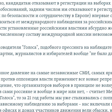
о, кандидатам отказывают в регистрации на выборах 
 обоснований, задним числом им отказывают в регист
по безопасности и сотрудничеству в Европе) впервые с
азаться от международного наблюдения за российски
юсти установленные российскими властями абсурдно ж
 численному составу международной миссии невозмо
оводителя "Голоса", подобного прессинга на наблюдате
партии, журналистов и избирателей вообще "не было д
янное давление на самые независимые СМИ, самых яр
 против оппозиции власти применяют все новые репр
ение, что организаторов выборов в принципе не волн
 сами россияне и вообще в мире или нет, – считает М
"Голоса", то за 21 год работы мы уже сталкивались с по
ависимому наблюдению за выборами – нас включали 
 в офисах и домах участников движения вели обыски, 