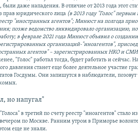
 были даже нападения. В отличие от 2013 года этот ст
з прав юридического лица
(в 2013 году "Голос" первым 
еестр "иностранных агентов"; Минюст на полгода при
ния; позже ведомство ликвидировало организацию, н
аботу; в феврале 2021 года Минюст объявил о создании
регистрированных организаций-"иноагентов", присоед
остранных агентов" – зарегистрированных НКО и СМИ
менее, "Голос" работал тогда, будет работать и сейчас. Н
ого давления станет еще более деятельное участие гр
татов Госдумы. Они запишутся в наблюдатели, позовут 
комых.
л, но напугал"
Голоса" в третий по счету реестр "иноагентов" стало из
о вечером по Москве. Ранним утром в Приморье волонт
этом еще не знали.