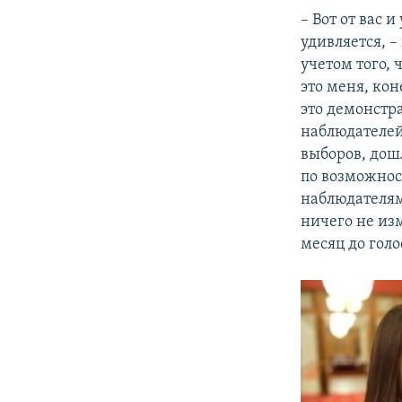
– Вот от вас 
удивляется, 
учетом того, 
это меня, кон
это демонстр
наблюдателей
выборов, дош
по возможнос
наблюдателям
ничего не изм
месяц до голо