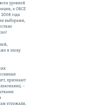
всех уровней
рации, а ОБСЕ
 2008 года
ми выборами,
есткие
жно!
лей,
аже в эпоху
ких
ессивные
ует, признают
ельконьянц. –
пытками
в
нам угрожали,