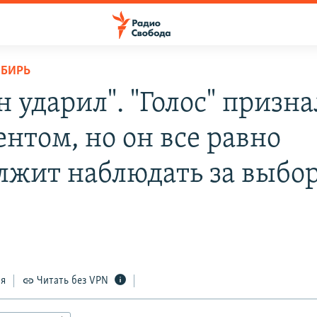
ИБИРЬ
 ударил". "Голос" призн
ентом, но он все равно
лжит наблюдать за выбо
ся
Читать без VPN