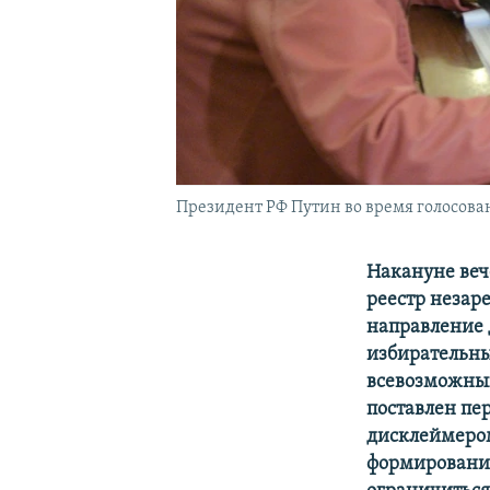
Президент РФ Путин во время голосова
Накануне ве
реестр незар
направление д
избирательны
всевозможных
поставлен пе
дисклеймером
формированию