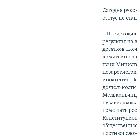
Сегодня руко
статус не ст
– Происходящ
результат на
десятков тыс
комиссий на 
ночи Министе
незарегистр
иноагента. П
деятельности
Мельконьянц.
независимых 
помешать рос
Конституцион
общественнос
противополож