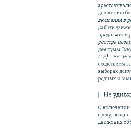
арестовывали,
движению бе
включили в р
работу движе
продолжили р
реестра неза
реестрам "ин
С.Р.)
. Тем не 
следствием эт
выборах депу
родных и зна
"Не удиви
О включении "
среду, поздн
движения об 