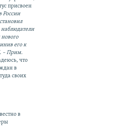
атус присвоен
в России
остановил
о наблюдатели
 нового
инив его к
. – Прим.
адеюсь, что
аждан в
туда своих
вестно в
еры