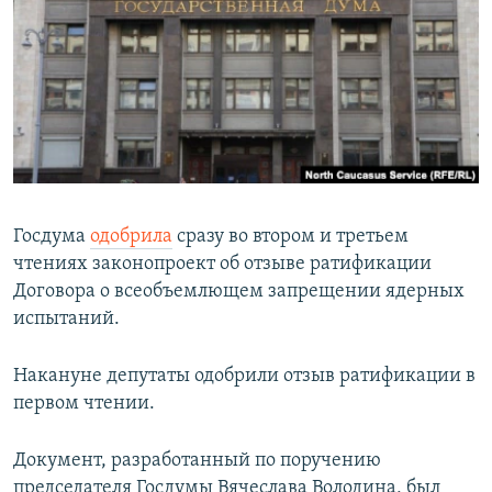
РАСПИСАНИЕ ВЕЩАНИЯ
ПОДПИШИТЕСЬ НА РАССЫЛКУ
СОЦИАЛЬНЫЕ СЕТИ
Госдума
одобрила
сразу во втором и третьем
чтениях законопроект об отзыве ратификации
Все сайты РСЕ/РС
Договора о всеобъемлющем запрещении ядерных
испытаний.
Накануне депутаты одобрили отзыв ратификации в
первом чтении.
Документ, разработанный по поручению
председателя Госдумы Вячеслава Володина, был