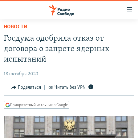
Ссылки
для
упрощенного
НОВОСТИ
ПРОГРАММЫ
доступа
Госдума одобрила отказ от
ПОДКАСТЫ
Вернуться
договора о запрете ядерных
к
АВТОРСКИЕ ПРОЕКТЫ
испытаний
основному
ЦИТАТЫ СВОБОДЫ
содержанию
18 октября 2023
Вернутся
МНЕНИЯ
к
Поделиться
Читать без VPN
КУЛЬТУРА
главной
навигации
IDEL.РЕАЛИИ
Приоритетный источник в Google
Вернутся
КАВКАЗ.РЕАЛИИ
к
СЕВЕР.РЕАЛИИ
поиску
СИБИРЬ.РЕАЛИИ