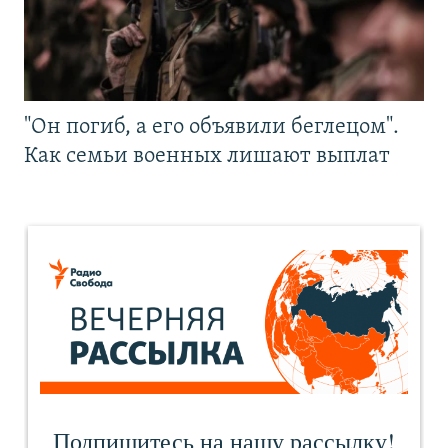
"Он погиб, а его объявили беглецом".
Как семьи военных лишают выплат