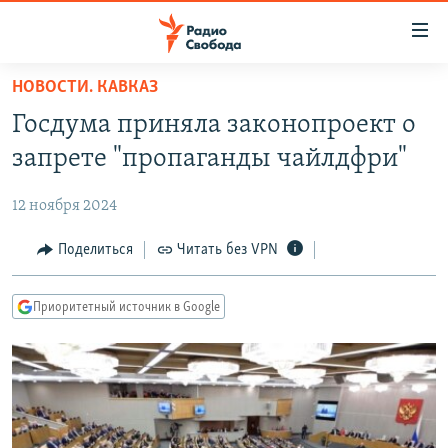
Ссылки
для
упрощенного
НОВОСТИ. КАВКАЗ
ПРОГРАММЫ
доступа
Госдума приняла законопроект о
ПОДКАСТЫ
Вернуться
запрете "пропаганды чайлдфри"
к
АВТОРСКИЕ ПРОЕКТЫ
основному
12 ноября 2024
ЦИТАТЫ СВОБОДЫ
содержанию
Вернутся
МНЕНИЯ
Поделиться
Читать без VPN
к
КУЛЬТУРА
главной
Приоритетный источник в Google
навигации
IDEL.РЕАЛИИ
Вернутся
КАВКАЗ.РЕАЛИИ
к
СЕВЕР.РЕАЛИИ
поиску
СИБИРЬ.РЕАЛИИ