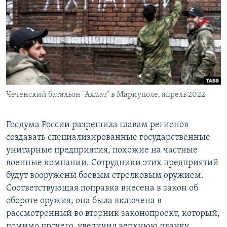
РАСПИСАНИЕ ВЕЩАНИЯ
ПОДПИШИТЕСЬ НА РАССЫЛКУ
СОЦИАЛЬНЫЕ СЕТИ
Чеченский батальон "Ахмат" в Мариуполе, апрель 2022
Все сайты РСЕ/РС
Госдума России разрешила главам регионов
создавать специализированные государственные
унитарные предприятия, похожие на частные
военные компании. Сотрудники этих предприятий
будут вооружены боевым стрелковым оружием.
Соответствующая поправка внесена в закон об
обороте оружия, она была включена в
рассмотренный во вторник законопроект, который,
помимо прочего, увеличил верхнюю планку