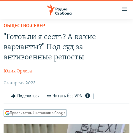
Ссылки
для
упрощенного
ОБЩЕСТВО.СЕВЕР
ПРОГРАММЫ
доступа
"Готов ли я сесть? А какие
ПОДКАСТЫ
Вернуться
варианты?" Под суд за
к
АВТОРСКИЕ ПРОЕКТЫ
антивоенные репосты
основному
ЦИТАТЫ СВОБОДЫ
содержанию
Юлия Орлова
Вернутся
МНЕНИЯ
к
04 апреля 2023
КУЛЬТУРА
главной
навигации
IDEL.РЕАЛИИ
Поделиться
Читать без VPN
Вернутся
КАВКАЗ.РЕАЛИИ
к
Приоритетный источник в Google
СЕВЕР.РЕАЛИИ
поиску
СИБИРЬ.РЕАЛИИ