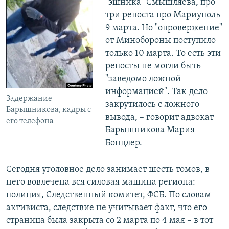
"эшника" Смышляева, про
три репоста про Мариуполь
9 марта. Но "опровержение"
от Минобороны поступило
только 10 марта. То есть эти
репосты не могли быть
"заведомо ложной
информацией". Так дело
Задержание
закрутилось с ложного
Барышникова, кадры с
вывода, – говорит адвокат
его телефона
Барышникова Мария
Бонцлер.
Сегодня уголовное дело занимает шесть томов, в
него вовлечена вся силовая машина региона:
полиция, Следственный комитет, ФСБ. По словам
активиста, следствие не учитывает факт, что его
страница была закрыта со 2 марта по 4 мая – в тот