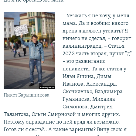
Да и не бросать же мать.
– Уезжать я не хочу, у меня
мама. Да и вообще: какого
хрена я должен утекать? Я
ничего не сделал, – говорит
калининградец. – Статья
207.3 часть вторая, пункт "д"
– это разжигание
ненависти. Та же статья у
Ильи Яшина, Димы
Иванова, Александры
Скочиленко, Владимира
Пикет Барышникова
Румянцева, Михаила
Симонова, Дмитрия
Талантова, Ольги Смирновой и многих других.
Поэтому оправдание по ней вряд ли возможно.
Готов ли я сесть?.. А какие варианты? Вину свою я