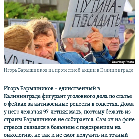
РАСПИСАНИЕ ВЕЩАНИЯ
ПОДПИШИТЕСЬ НА РАССЫЛКУ
СОЦИАЛЬНЫЕ СЕТИ
Игорь Барышников на протестной акции в Калининграде
Все сайты РСЕ/РС
Игорь Барышников – единственный в
Калининграде
фигурант уголовного дела по статье
о фейках за антивоенные репосты в соцсетях. Дома
у него лежачая 97-летняя мать, поэтому бежать из
страны
Барышников
не собирается. Сам он на фоне
стресса оказался в больнице с подозрением на
онкологию
, но
так и не смог получить ни точный