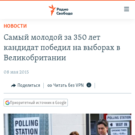
Ссылки
для
упрощенного
НОВОСТИ
ПРОГРАММЫ
доступа
Самый молодой за 350 лет
ПОДКАСТЫ
Вернуться
кандидат победил на выборах в
к
АВТОРСКИЕ ПРОЕКТЫ
Великобритании
основному
ЦИТАТЫ СВОБОДЫ
содержанию
08 мая 2015
Вернутся
МНЕНИЯ
к
Поделиться
Читать без VPN
КУЛЬТУРА
главной
навигации
IDEL.РЕАЛИИ
Приоритетный источник в Google
Вернутся
КАВКАЗ.РЕАЛИИ
к
СЕВЕР.РЕАЛИИ
поиску
СИБИРЬ.РЕАЛИИ