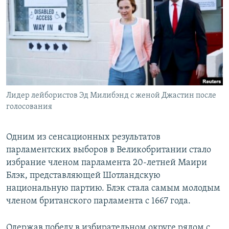
РАСПИСАНИЕ ВЕЩАНИЯ
ПОДПИШИТЕСЬ НА РАССЫЛКУ
СОЦИАЛЬНЫЕ СЕТИ
Лидер лейбористов Эд Милибэнд с женой Джастин после
голосования
Все сайты РСЕ/РС
Одним из сенсационных результатов
парламентских выборов в Великобритании стало
избрание членом парламента 20-летней Маири
Блэк, представляющей Шотландскую
национальную партию. Блэк стала самым молодым
членом британского парламента с 1667 года.
Одержав победу в избирательном округе рядом с