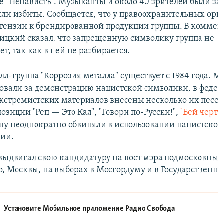
е "Ненависть". Музыканты и около 40 зрителей были 
ли избиты. Сообщается, что у правоохранительных ор
тензии к брендированной продукции группы. В комм
оицкий сказал, что запрещенную символику группа не
т, так как в ней не разбирается.
л-группа "Коррозия металла" существует с 1984 года.
овали за демонстрацию нацистской символики, в фед
кстремистских материалов внесены несколько их песе
озиции "Реп — Это Кал", "Говори по-Русски!",
"Бей черт
уппу неоднократно обвиняли в использовании нацистско
бии.
выдвигал свою кандидатуру на пост мэра подмосковн
, Москвы, на выборах в Мосгордуму и в Государственн
Установите Мобильное приложение
Радио Свобода