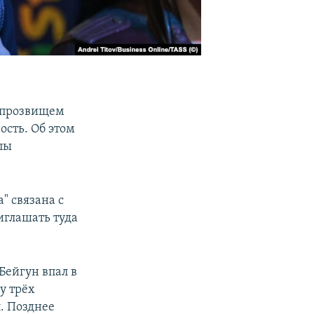
д прозвищем
ость. Об этом
пы
.
" связана с
иглашать туда
Бейгун впал в
у трёх
. Позднее