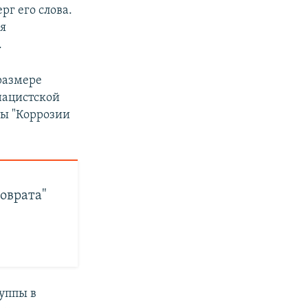
рг его слова.
ля
.
размере
нацистской
ты "Коррозии
оврата"
уппы в