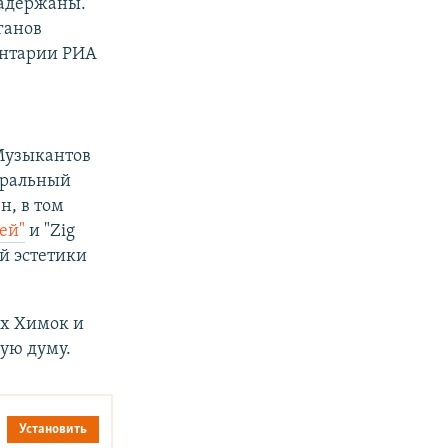
задержаны.
ганов
ентарии РИА
 Музыкантов
еральный
н, в том
ей"
и "Zig
й эстетики
ых Химок и
ую думу.
Установить