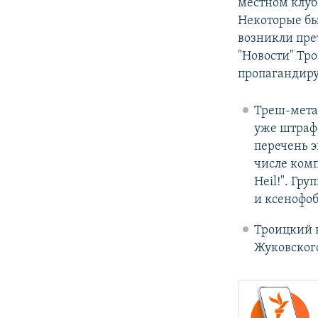
местном клуб
Некоторые бы
возникли пре
"Новости" Тр
пропагандируе
Треш-метал
уже штраф
перечень э
числе комп
Heil!". Гр
и ксенофо
Троицкий 
Жуковского