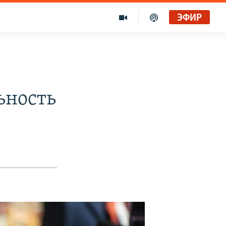
ЭФИР
ьность