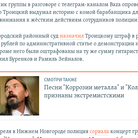
ик группы в разговоре с телеграм-каналом Baza опрове
то Троицкий выдумал историю с комой барабанщика д
внимания к жёстким действиям сотрудников полиции
ородский районный суд
назначил
Троицкому штраф в 
 рублей по административной статье о демонстрации 
роме него были оштрафованы на ту же сумму гитарис
иил Буренков и Рамиль Зейналов.
СМОТРИ ТАКЖЕ
Песни "Коррозии металла" и "Кол
признаны экстремистскими
преля в Нижнем Новгороде полиция
сорвала
концерт гр