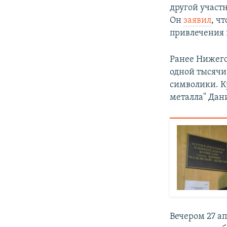
другой участн
Он
заявил
, ч
привлечения 
Ранее Нижег
одной тысячи
символики. К
металла" Дан
Вечером 27 а