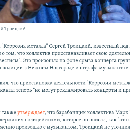
гей Троицкий
 "Коррозия металла" Сергей Троицкий, известный по
 о том, что коллектив приостанавливает свою деятельн
вестиям". Это произошло на фоне срыва концерта груп
 полиции в Нижнем Новгороде и штрафа музыкантам
вил, что приостановка деятельности "Коррозии металла
ыканты теперь "не могут рекламировать концерты и пр
ы также
утверждает
, что барабанщик коллектива Марк 
адержания полицейскими, которое он описал, как "атак
 именно произошло с музыкантом, Троицкий не уточнил