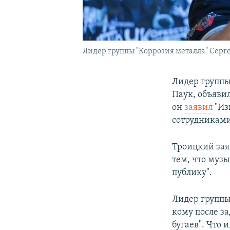
Лидер группы "Коррозия металла" Сер
Лидер группы
Паук, объявил
он
заявил
"Из
сотрудниками
Троицкий зая
тем, что муз
публику".
Лидер групп
кому после з
бугаев". Что