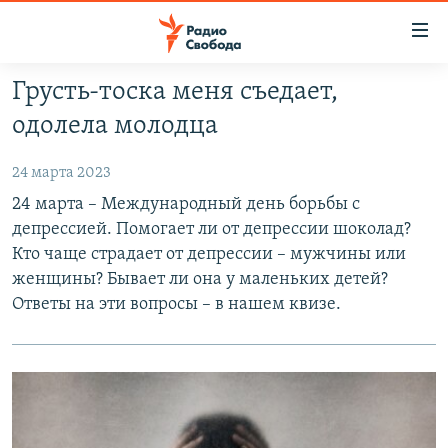
Ссылки
для
упрощенного
Грусть-тоска меня съедает,
ПРОГРАММЫ
доступа
одолела молодца
ПОДКАСТЫ
Вернуться
к
24 марта 2023
АВТОРСКИЕ ПРОЕКТЫ
основному
24 марта – Международный день борьбы с
ЦИТАТЫ СВОБОДЫ
содержанию
депрессией. Помогает ли от депрессии шоколад?
Вернутся
МНЕНИЯ
Кто чаще страдает от депрессии – мужчины или
к
женщины? Бывает ли она у маленьких детей?
КУЛЬТУРА
главной
Ответы на эти вопросы – в нашем квизе.
навигации
IDEL.РЕАЛИИ
Вернутся
КАВКАЗ.РЕАЛИИ
к
СЕВЕР.РЕАЛИИ
поиску
СИБИРЬ.РЕАЛИИ