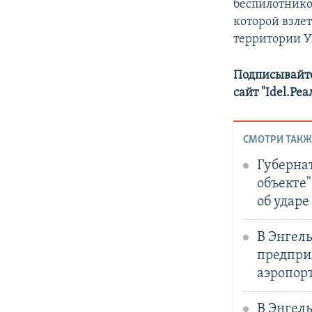
беспилотников
которой взле
территории 
Подписывайте
сайт "Idel.Ре
СМОТРИ ТАКЖ
Губерна
объекте"
об ударе
В Энгел
предприя
аэропор
В Энгель