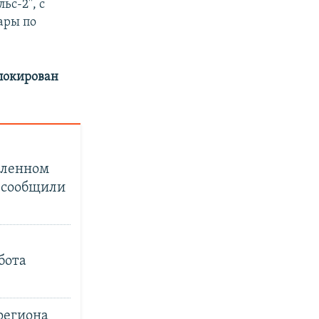
ьс-2", с
ары по
аблокирован
шленном
У сообщили
бота
региона