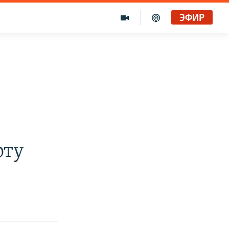
ЭФИР
оту