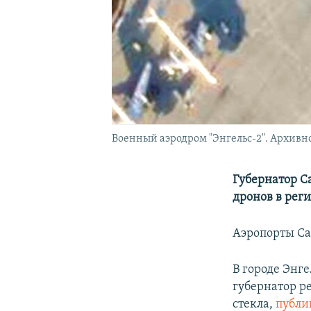
Военный аэродром "Энгельс-2". Архивн
Губернатор С
дронов в рег
Аэропорты Са
В городе Энг
губернатор р
стекла,
публи