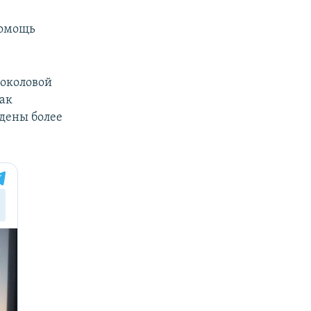
помощь
Соколовой
ак
ждены более