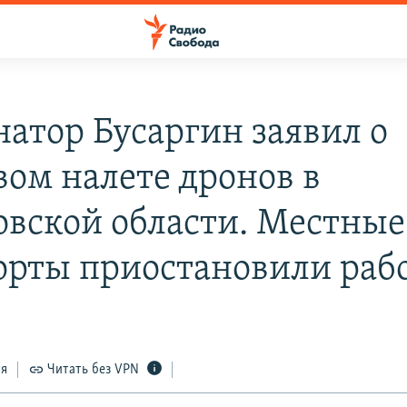
натор Бусаргин заявил о
вом налете дронов в
овской области. Местные
орты приостановили раб
ся
Читать без VPN