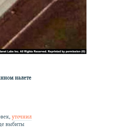
анном налете
овек,
уточнил
где выбиты