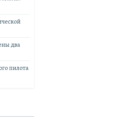
гической
ены два
ого пилота