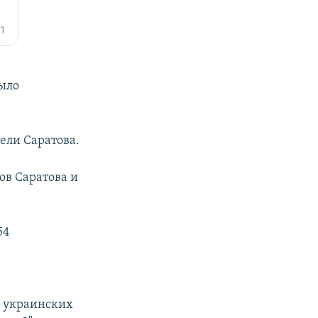
было
ели Саратова.
ов Саратова и
54
к украинских