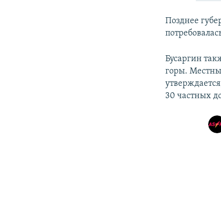
Позднее губе
потребовалас
Бусаргин так
горы. Местн
утверждается
30 частных д