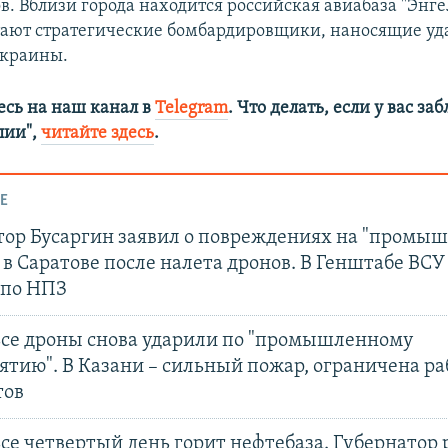
. Вблизи города находится российская авиабаза "Энгел
тают стратегические бомбардировщики, наносящие уд
Украины.
сь на наш канал в
Telegram
. Что делать, если у вас з
алии",
читайте здесь
.
Е
тор Бусаргин заявил о повреждениях на "промы
 в Саратове после налета дронов. В Генштабе ВС
 по НПЗ
ьсе дроны снова ударили по "промышленному
тию". В Казани – сильный пожар, ограничена ра
тов
се четвертый день горит нефтебаза. Губернатор 