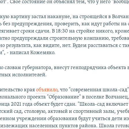
ют". Свое состояние он объяснял тем, что у него "вооб
акую картину застал накануне, на строящейся в Волча
 без предупреждения, проверить, как идут работы на 
ягивает сроки сдачи. В 18:30 на стройке никого, кром
тно предупреждали строительную компанию, требова
но результата, как видите, нет. Будем расставаться с т
", - написал Кожемяко.
по словам губернатора, внесут генподрядчика объекта 
тных исполнителей.
вительство края
объявило
, что "современная школа-сад
ионального проекта "Образование" в поселке Волчанец,
онца 2021 года объект будет сдан. "Школа-сад включает
тский сад, столовую, актовый и спортивный залы, учеб
енном учреждении образования будут учиться дети из
лизлежащих населенных пунктов района. Школа готов