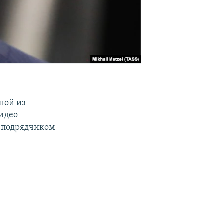
ной из
Видео
с подрядчиком