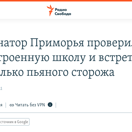
натор Приморья провери
троенную школу и встре
олько пьяного сторожа
21
ся
Читать без VPN
сточник в Google