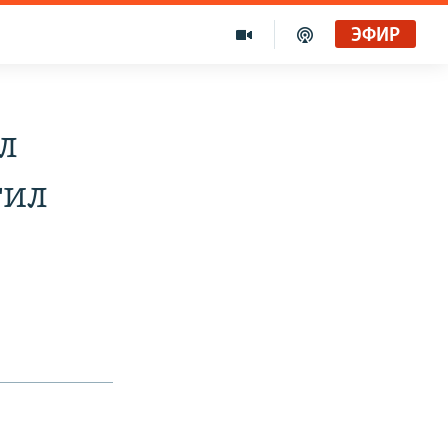
ЭФИР
л
тил