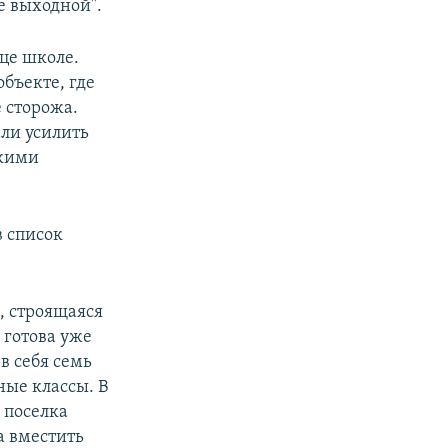
ще выходной".
нце школе.
объекте, где
е сторожа.
ли усилить
акими
в список
", строящаяся
 готова уже
 в себя семь
ные классы. В
 поселка
а вместить