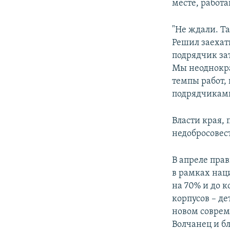
месте, работа
"Не ждали. Т
Решил заехать
подрядчик зат
Мы неоднокра
темпы работ, 
подрядчиками
Власти края, 
недобросовес
В апреле пра
в рамках нац
на 70% и до к
корпусов – де
новом соврем
Волчанец и б