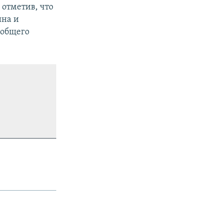
 отметив, что
ина и
 общего