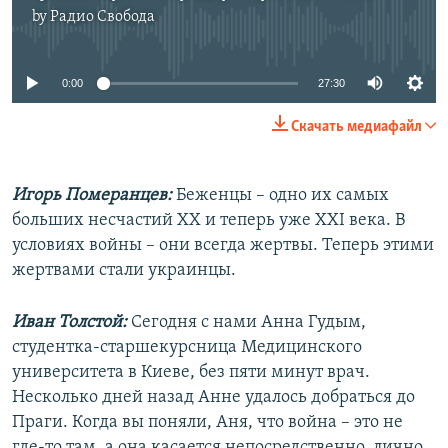
by
Радио Свобода
No media source currently available
0:00
27:30
Скачать медиафайл
Игорь Померанцев:
Беженцы – одно их самых
больших несчастий XX и теперь уже XXI века. В
условиях войны – они всегда жертвы. Теперь этими
жертвами стали украинцы.
Иван Толстой:
Сегодня с нами Анна Гудым,
студентка-старшекурсница Медицинского
университета в Киеве, без пяти минут врач.
Несколько дней назад Анне удалось добраться до
Праги. Когда вы поняли, Аня, что война – это не
где-то там, а она касается непосредственно, лично