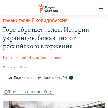
Ссылки
для
упрощенного
ГУМАНИТАРНЫЙ КОРИДОР.АРХИВ
ПРОГРАММЫ
доступа
Горе обретает голос. Истории
ПОДКАСТЫ
Вернуться
украинцев, бежавших от
к
АВТОРСКИЕ ПРОЕКТЫ
российского вторжения
основному
ЦИТАТЫ СВОБОДЫ
содержанию
Иван Толстой
Игорь Померанцев
Вернутся
МНЕНИЯ
к
08 марта 2022
КУЛЬТУРА
главной
навигации
IDEL.РЕАЛИИ
Поделиться
Читать без VPN
Вернутся
КАВКАЗ.РЕАЛИИ
к
Приоритетный источник в Google
СЕВЕР.РЕАЛИИ
поиску
СИБИРЬ.РЕАЛИИ