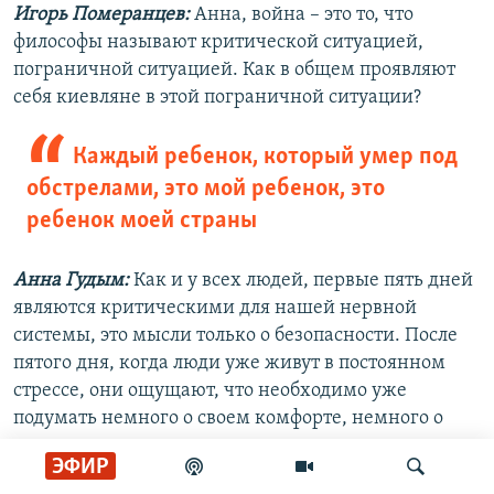
Игорь Померанцев:
Анна, война – это то, что
философы называют критической ситуацией,
пограничной ситуацией. Как в общем проявляют
себя киевляне в этой пограничной ситуации?
Каждый ребенок, который умер под
обстрелами, это мой ребенок, это
ребенок моей страны
Анна Гудым:
Как и у всех людей, первые пять дней
являются критическими для нашей нервной
системы, это мысли только о безопасности. После
пятого дня, когда люди уже живут в постоянном
стрессе, они ощущают, что необходимо уже
подумать немного о своем комфорте, немного о
том, что невозможно постоянно читать новости, что
ЭФИР
надо давать своей нервной системе и голове отдых