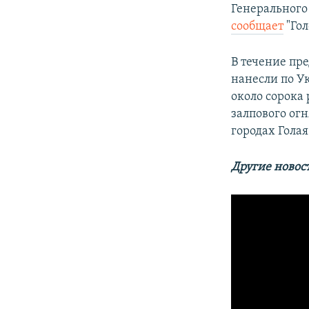
Генерального
сообщает
"Гол
В течение пр
нанесли по У
около сорока
залпового огн
городах Гола
Другие новос