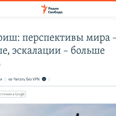
риш: перспективы мира 
е, эскалации – больше
3
ся
Читать без VPN
сточник в Google