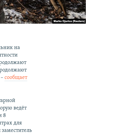
льник на
ятности
продолжают
продолжают
 –
сообщает
тарной
торую ведёт
и 8
нтрах для
л заместитель