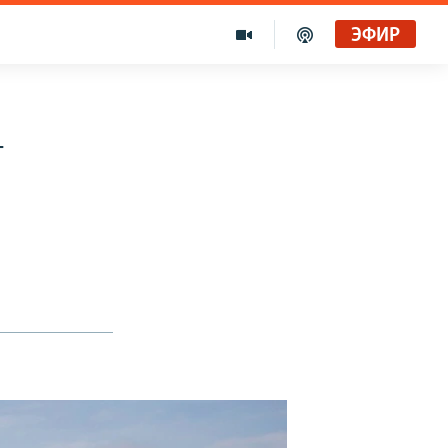
ЭФИР
–