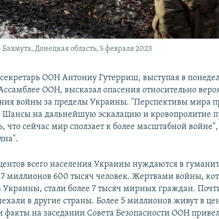
ахмута, Донецкая область, 5 февраля 2023
секретарь ООН Антониу Гутерриш, выступая в понеде
Ассамблее ООН, высказал опасения относительно веро
ния войны за пределы Украины. "Перспективы мира 
. Шансы на дальнейшую эскалацию и кровопролитие 
ь, что сейчас мир сползает к более масштабной войне",
лна".
центов всего населения Украины нуждаются в гумани
17 миллионов 600 тысяч человек. Жертвами войны, ко
в Украины, стали более 7 тысяч мирных граждан. Почт
ехали в другие страны. Более 5 миллионов живут в це
и факты на заседании Совета Безопасности ООН приве