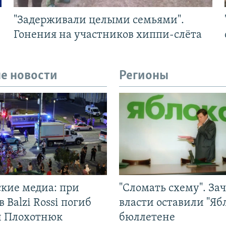
"Задерживали целыми семьями".
Гонения на участников хиппи-слёта
е новости
Регионы
ские медиа: при
"Сломать схему". За
в Balzi Rossi погиб
власти оставили "Ябл
л Плохотнюк
бюллетене