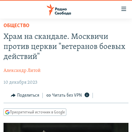
Ссылки
для
упрощенного
ОБЩЕСТВО
ПРОГРАММЫ
доступа
Храм на скандале. Москвичи
ПОДКАСТЫ
Вернуться
против церкви "ветеранов боевых
к
АВТОРСКИЕ ПРОЕКТЫ
действий"
основному
ЦИТАТЫ СВОБОДЫ
содержанию
Александр Литой
Вернутся
МНЕНИЯ
к
10 декабря 2023
КУЛЬТУРА
главной
навигации
IDEL.РЕАЛИИ
Поделиться
Читать без VPN
Вернутся
КАВКАЗ.РЕАЛИИ
к
Приоритетный источник в Google
СЕВЕР.РЕАЛИИ
поиску
СИБИРЬ.РЕАЛИИ