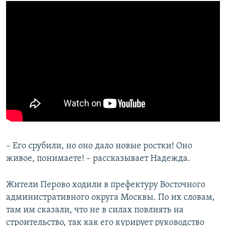
– Его срубили, но оно дало новые ростки! Оно
живое, понимаете! – рассказывает Надежда.
Жители Перово ходили в префектуру Восточного
административного округа Москвы. По их словам,
там им сказали, что не в силах повлиять на
строительство, так как его курирует руководство