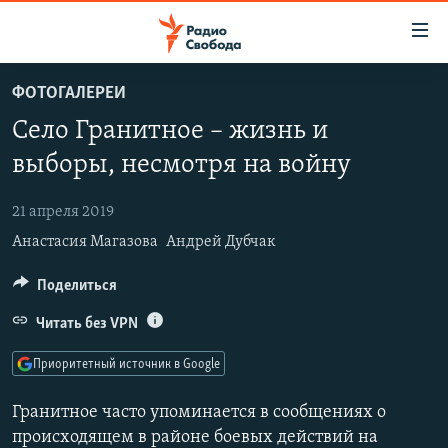
Ссылки
для
упрощенного
ФОТОГАЛЕРЕИ
ПРОГРАММЫ
доступа
Село Гранитное – жизнь и
ПОДКАСТЫ
Вернуться
выборы, несмотря на войну
к
АВТОРСКИЕ ПРОЕКТЫ
основному
21 апреля 2019
ЦИТАТЫ СВОБОДЫ
содержанию
Анастасия Магазова
Андрей Дубчак
Вернутся
МНЕНИЯ
к
КУЛЬТУРА
Поделиться
главной
навигации
IDEL.РЕАЛИИ
Читать без VPN
Вернутся
КАВКАЗ.РЕАЛИИ
Приоритетный источник в Google
к
СЕВЕР.РЕАЛИИ
поиску
Гранитное часто упоминается в сообщениях о
СИБИРЬ.РЕАЛИИ
происходящем в районе боевых действий на