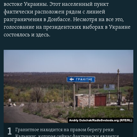
востоке Украины. Этот населенный пункт
РАСПИСАНИЕ ВЕЩАНИЯ
фактически расположен рядом с линией
ПОДПИШИТЕСЬ НА РАССЫЛКУ
разграничения в Донбассе. Несмотря на все это,
голосование на президентских выборах в Украине
СОЦИАЛЬНЫЕ СЕТИ
состоялось и здесь.
Все сайты РСЕ/РС
1
Гранитное находится на правом берегу реки
Кальмиус, которая сейчас фактически является