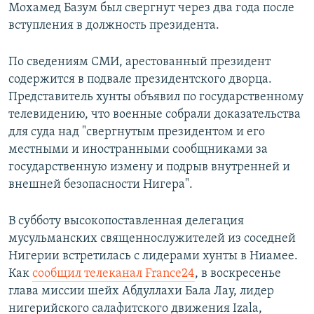
Мохамед Базум был свергнут через два года после
вступления в должность президента.
По сведениям СМИ, арестованный президент
содержится в подвале президентского дворца.
Представитель хунты объявил по государственному
телевидению, что военные собрали доказательства
для суда над "свергнутым президентом и его
местными и иностранными сообщниками за
государственную измену и подрыв внутренней и
внешней безопасности Нигера".
В субботу высокопоставленная делегация
мусульманских священнослужителей из соседней
Нигерии встретилась с лидерами хунты в Ниамее.
Как
сообщил телеканал France24
, в воскресенье
глава миссии шейх Абдуллахи Бала Лау, лидер
нигерийского салафитского движения Izala,