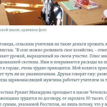
нской школе, архивное фото
гомеда, сельским учителям на такие деньги прожить л
легам. "В селе можно развивать свое хозяйство, – отме
чают урожай, выращенный на своем участке. Плюс м
 домашней скотины. Ими и покрываются расходы на п
т в городе, очень трудно приходится. Мой коллега приз
ют чуть ли не умалишенным. Друзья говорят ему: разве
огда здравомыслящий мужчина работает учителем за 
естана Рукият Махмудова преподает в школе Чеченск
женщина трудится по договору, ее зарплата 30 тысяч. 
е суммы, указанной Росстатом, но лишь потому, что у 