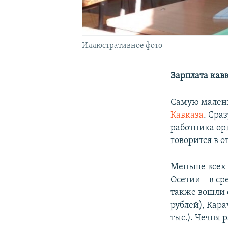
Иллюстративное фото
Зарплата кав
Самую малень
Кавказа
. Сра
работника орг
говорится в о
Меньше всех 
Осетии – в ср
также вошли 
рублей), Кара
тыс.). Чечня 