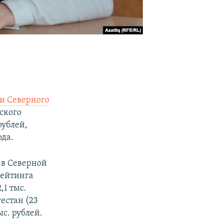
и Северного
еского
рублей,
ода.
 в Северной
рейтинга
1 тыс.
гестан (23
ыс. рублей.