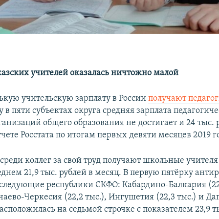
казских учителей оказалась ничтожно малой
кую учительскую зарплату в России
получают педагог
зу в пяти субъектах округа средняя зарплата педагогич
анизаций общего образования не достигает и 24 тыс. 
тчете Росстата по итогам первых девяти месяцев 2019 г
среди коллег за свой труд получают школьные учителя
еднем 21,9 тыс. рублей в месяц. В первую пятёрку анти
следующие республики СКФО: Кабардино-Балкария (22,
чаево-Черкесия (22,2 тыс.), Ингушетия (22,3 тыс.) и Да
расположилась на седьмой строчке с показателем 23,9 т