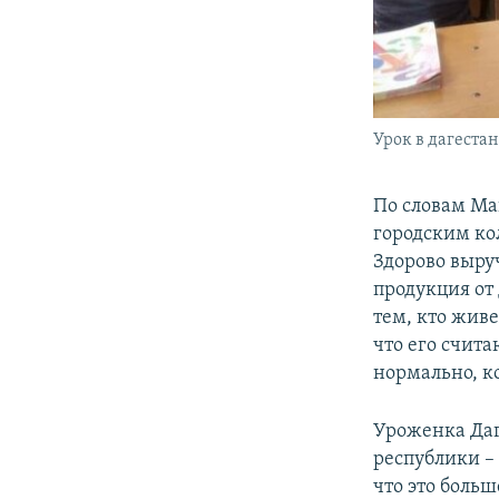
Урок в дагеста
По словам Ма
городским кол
Здорово выру
продукция от
тем, кто живе
что его счита
нормально, к
Уроженка Даг
республики – 
что это больш