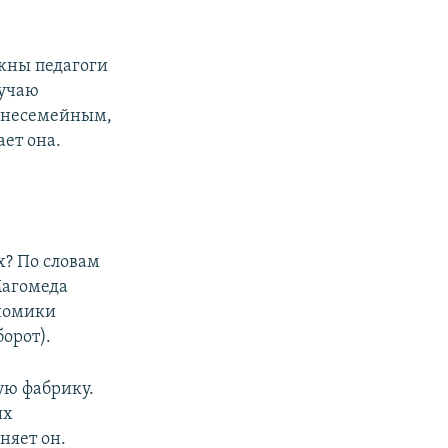
ужны педагоги
лучаю
о несемейным,
ает она.
х? По словам
Магомеда
ономики
орот).
ую фабрику.
ых
няет он.