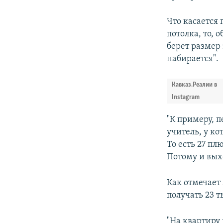
Что касается 
потолка, то, 
берет размер 
набирается".
Кавказ.Реалии в
Instagram
"К примеру, п
учитель, у ко
То есть 27 пл
Потому и выхо
Как отмечает
получать 23 т
"На квартиру