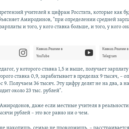
претензий учителей к цифрам Росстата, которые как бу
объясняет Амиродинов, "при определении средней зарп
зарплаты и того, у кого ставка больше, и того, у кого о
Кавказ.Реалии в
Кавказ.Реалии в
YouTube
Telegram
едагог, у которого ставка 1,5 и выше, получает зарплату 
торого ставка 0,9, зарабатывает в пределах 9 тысяч, – о
юс 9. Получаем 36 тысяч. Эту цифру делят не на два, а н
дит около 23 тыс. рублей".
 Амиродонов, даже если местные учителя в реальности
ысячи рублей – это все равно ни о чем.
 не накопишь, семью не прокормишь, – расстраивается 