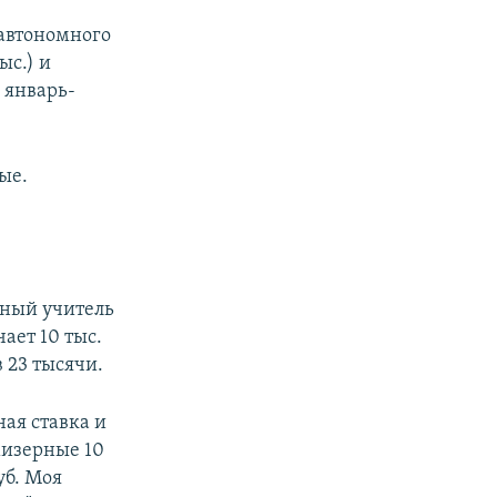
 автономного
ыс.) и
а январь-
ые.
нный учитель
чает 10 тыс.
 23 тысячи.
ная ставка и
мизерные 10
уб. Моя