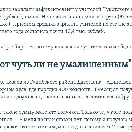
окие зарплаты зафиксированы у учителей Чукотского
с. рублей), Ямало-Ненецкого автономного округа (97,5 т
тыс.). При этом средняя зарплата учителей по стране з
щего года составила почти 40,4 тыс. рублей.
ии" разбирался, почему кавказские учителя самые бедн
ют чуть ли не умалишенным"
гамзаев из Гунибского района Дагестана – единстве
орном ауле, где порядка 400 хозяйств. В месяц он полу
на недоумевает, с какого потолка Росстат взял цифру в
е такую сумму мало кто получает. Только те, у кого пол
ит он. – У меня полной ставки нет, потому и получаю 
р прожиточного минимума сегодня составляет 11 тыс. р