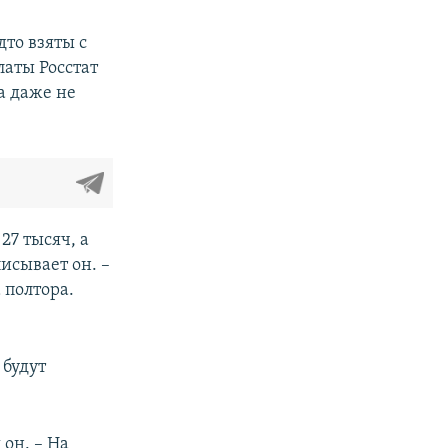
дто взяты с
латы Росстат
на даже не
27 тысяч, а
писывает он. –
а полтора.
 будут
он. – На