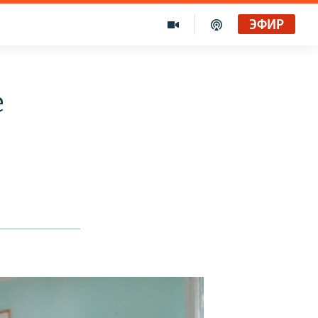
ЭФИР
е