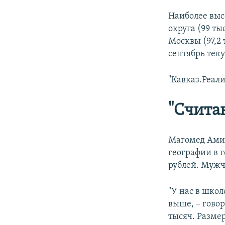
Наиболее выс
округа (99 ты
Москвы (97,2 
сентябрь теку
"Кавказ.Реал
"Счита
Магомед Амир
географии в г
рублей. Мужчи
"У нас в школ
выше, – говор
тысяч. Разме