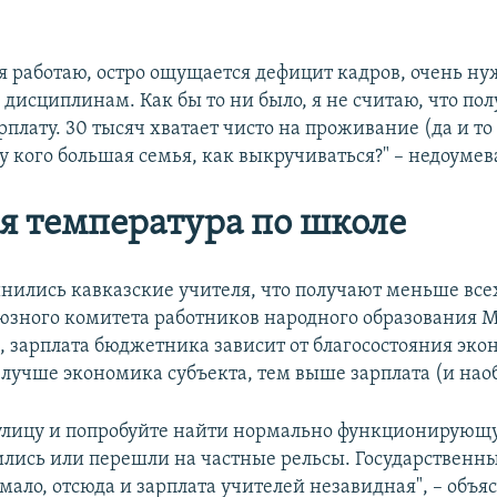
е я работаю, остро ощущается дефицит кадров, очень н
 дисциплинам. Как бы то ни было, я не считаю, что по
рплату. 30 тысяч хватает чисто на проживание (да и т
, у кого большая семья, как выкручиваться?" – недоумев
я температура по школе
нились кавказские учителя, что получают меньше все
юзного комитета работников народного образования 
 зарплата бюджетника зависит от благосостояния эк
 лучше экономика субъекта, тем выше зарплата (и наоб
улицу и попробуйте найти нормально функционирующ
ились или перешли на частные рельсы. Государственн
ало, отсюда и зарплата учителей незавидная", – объяс