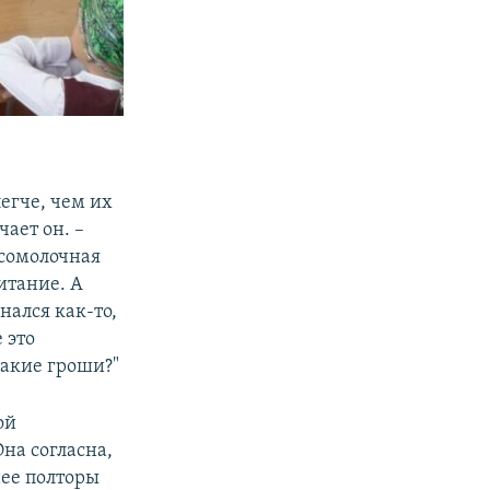
егче, чем их
чает он. –
ясомолочная
итание. А
нался как-то,
 это
такие гроши?"
ой
Она согласна,
нее полторы