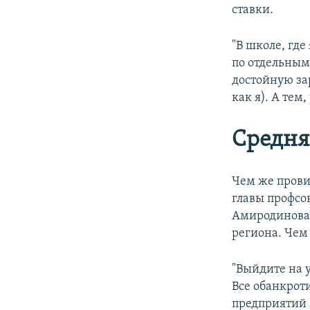
ставки.
"В школе, гд
по отдельным
достойную за
как я). А тем
Средня
Чем же прови
главы профсо
Амиродинова,
региона. Чем
"Выйдите на 
Все обанкрот
предприятий м