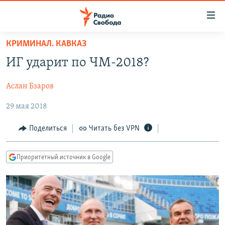
Ссылки
для
упрощенного
КРИМИНАЛ. КАВКАЗ
ПРОГРАММЫ
доступа
ИГ ударит по ЧМ-2018?
ПОДКАСТЫ
Вернуться
к
Аслан Бзаров
АВТОРСКИЕ ПРОЕКТЫ
основному
29 мая 2018
ЦИТАТЫ СВОБОДЫ
содержанию
Вернутся
МНЕНИЯ
Поделиться
Читать без VPN
к
КУЛЬТУРА
главной
Приоритетный источник в Google
навигации
IDEL.РЕАЛИИ
Вернутся
КАВКАЗ.РЕАЛИИ
к
СЕВЕР.РЕАЛИИ
поиску
СИБИРЬ.РЕАЛИИ