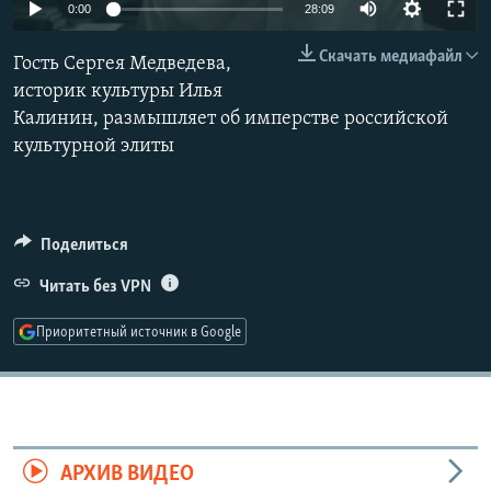
Auto
0:00
28:09
РАСПИСАНИЕ ВЕЩАНИЯ
240p
Скачать медиафайл
ПОДПИШИТЕСЬ НА РАССЫЛКУ
Гость Сергея Медведева,
360p
историк культуры Илья
Калинин, размышляет об имперстве российской
СОЦИАЛЬНЫЕ СЕТИ
480p
Auto
240p
360p
480p
культурной элиты
720p
720p
1080p
1080p
Поделиться
Все сайты РСЕ/РС
Читать без VPN
Приоритетный источник в Google
АРХИВ ВИДЕО